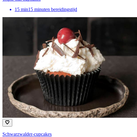
15
min
15 minuten bereidingstijd
Schwarzwalder-cupcakes