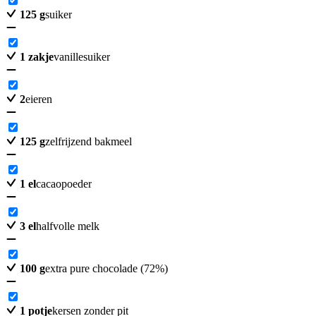
125
g
suiker
1
zakje
vanillesuiker
2
eieren
125
g
zelfrijzend bakmeel
1
el
cacaopoeder
3
el
halfvolle melk
100
g
extra pure chocolade (72%)
1
potje
kersen zonder pit