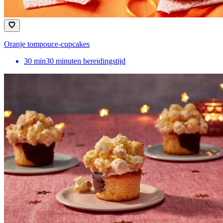
Oranje tompouce-cupcakes
30
min
30 minuten bereidingstijd