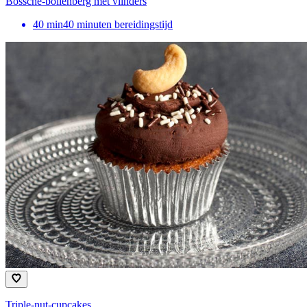
Bossche-bollenberg met vlinders
40
min
40 minuten bereidingstijd
Triple-nut-cupcakes