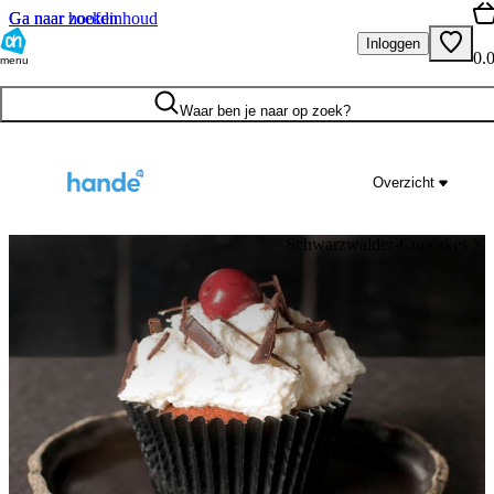
Ga naar hoofdinhoud
Ga naar zoeken
Inloggen
0.
menu
Waar ben je naar op zoek?
Overzicht
Schwarzwalder-Cupcakes