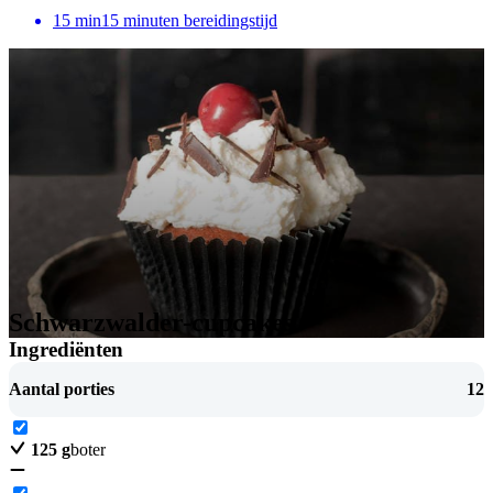
15
min
15 minuten bereidingstijd
Schwarzwalder-cupcakes
Ingrediënten
Aantal porties
12
125
g
boter