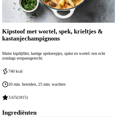
Kipstoof met wortel, spek, krieltjes &
kastanjechampignons
Malse kipdijfilet, hartige spekreepjes, sjalot en wortel: een echt
zondags eenpansgerecht.
740
kcal
20 min. bereiden
, 25 min. wachten
3.6
/5
(
1815
)
Ingrediënten