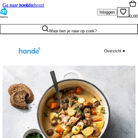
Ga naar hoofdinhoud
Ga naar zoeken
Inloggen
0.00
menu
Waar ben je naar op zoek?
Overzicht