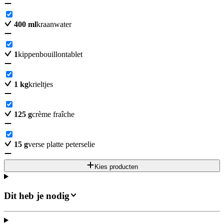
400
ml
kraanwater
1
kippenbouillontablet
1
kg
krieltjes
125
g
crème fraîche
15
g
verse platte peterselie
Kies producten
Dit heb je nodig