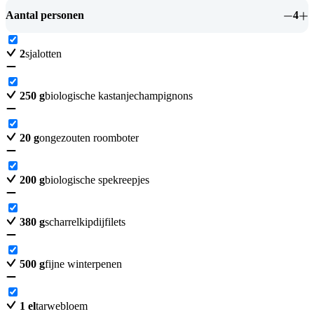
Aantal personen
4
2
sjalotten
250
g
biologische kastanjechampignons
20
g
ongezouten roomboter
200
g
biologische spekreepjes
380
g
scharrelkipdijfilets
500
g
fijne winterpenen
1
el
tarwebloem