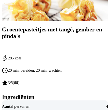
Groentepasteitjes met taugé, gember en
pinda's
285
kcal
20 min. bereiden
, 20 min. wachten
3
/5
(
66
)
Ingrediënten
Aantal personen
4