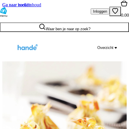
Ga naar hoofdinhoud
Ga naar zoeken
Inloggen
0.00
menu
Waar ben je naar op zoek?
Overzicht