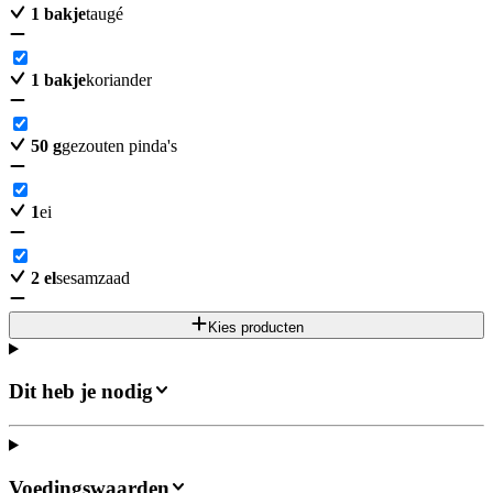
1
bakje
taugé
1
bakje
koriander
50
g
gezouten pinda's
1
ei
2
el
sesamzaad
Kies producten
Dit heb je nodig
Voedingswaarden