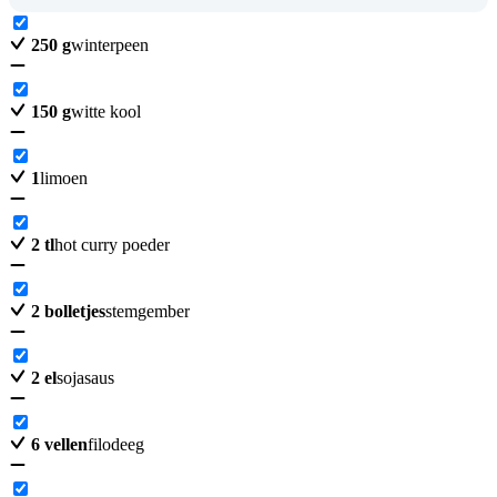
250
g
winterpeen
150
g
witte kool
1
limoen
2
tl
hot curry poeder
2
bolletjes
stemgember
2
el
sojasaus
6
vellen
filodeeg