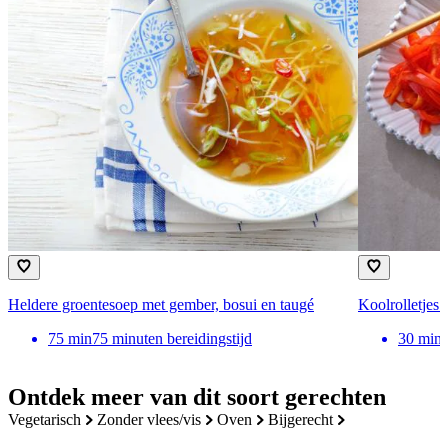
Heldere groentesoep met gember, bosui en taugé
Koolrolletjes
75
min
75 minuten bereidingstijd
30
min
Ontdek meer van dit soort gerechten
vegetarisch
zonder vlees/vis
oven
bijgerecht