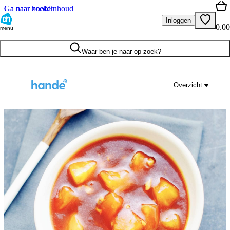
Ga naar hoofdinhoud
Ga naar zoeken
Inloggen
0.00
menu
Waar ben je naar op zoek?
Overzicht