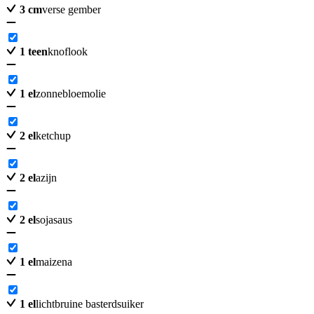
3
cm
verse gember
1
teen
knoflook
1
el
zonnebloemolie
2
el
ketchup
2
el
azijn
2
el
sojasaus
1
el
maizena
1
el
lichtbruine basterdsuiker