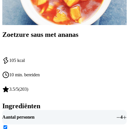
Zoetzure saus met ananas
105
kcal
10 min. bereiden
3.5
/5
(
203
)
Ingrediënten
Aantal personen
4