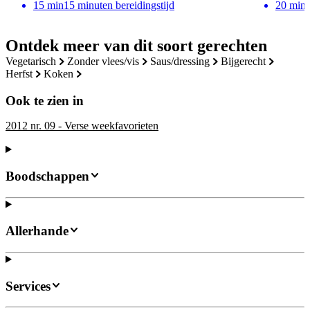
15
min
15 minuten bereidingstijd
20
min
Ontdek meer van dit soort gerechten
vegetarisch
zonder vlees/vis
saus/dressing
bijgerecht
herfst
koken
Ook te zien in
2012 nr. 09 - Verse weekfavorieten
Boodschappen
Allerhande
Services