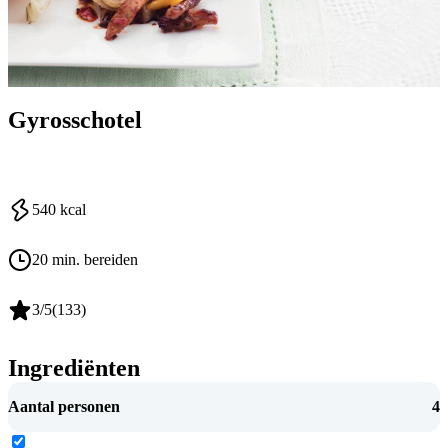
Gyrosschotel
540
kcal
20 min. bereiden
3
/5
(
133
)
Ingrediënten
Aantal personen
4