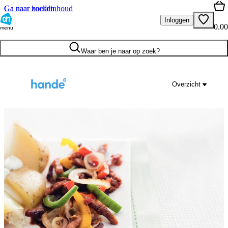
Ga naar hoofdinhoud
Ga naar zoeken
Inloggen
0.00
menu
Waar ben je naar op zoek?
Overzicht