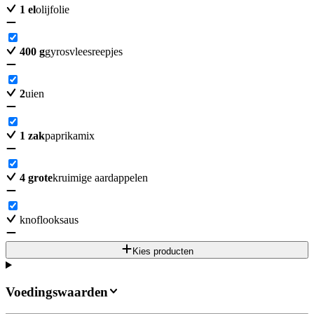
1
el
olijfolie
400
g
gyrosvleesreepjes
2
uien
1
zak
paprikamix
4
grote
kruimige aardappelen
knoflooksaus
Kies producten
Voedingswaarden