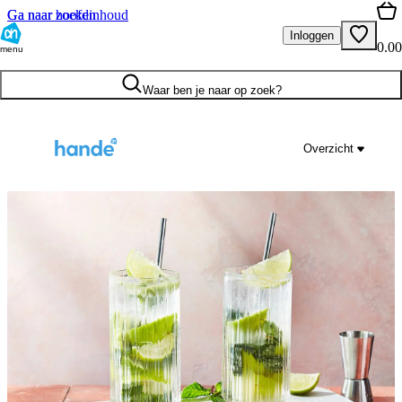
Ga naar hoofdinhoud
Ga naar zoeken
Inloggen
0.00
menu
Waar ben je naar op zoek?
Overzicht