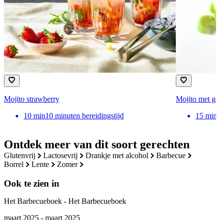
Mojito strawberry
Mojito met ge
10
min
10 minuten bereidingstijd
15
min
Ontdek meer van dit soort gerechten
glutenvrij
lactosevrij
drankje met alcohol
barbecue
borrel
lente
zomer
Ook te zien in
Het Barbecueboek - Het Barbecueboek
maart 2025 - maart 2025