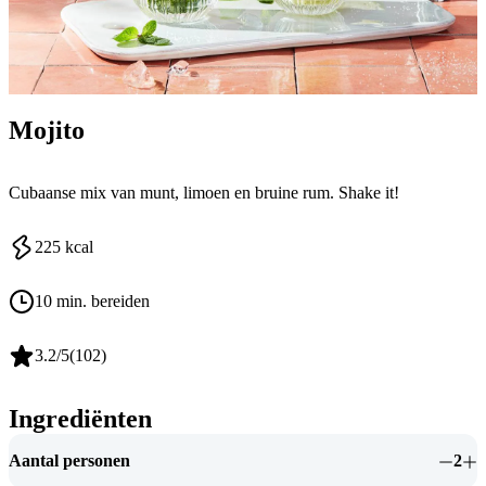
Mojito
Cubaanse mix van munt, limoen en bruine rum. Shake it!
225
kcal
10 min. bereiden
3.2
/5
(
102
)
Ingrediënten
Aantal personen
2