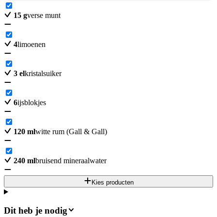
15
g
verse munt
4
limoenen
3
el
kristalsuiker
6
ijsblokjes
120
ml
witte rum (Gall & Gall)
240
ml
bruisend mineraalwater
Kies producten
Dit heb je nodig