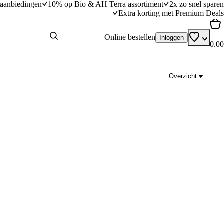
aanbiedingen
10% op Bio & AH Terra assortiment
2x zo snel sparen
Extra korting met Premium Deals
Online bestellen
Inloggen
0.00
Overzicht
 geitenkaas
Bietensalade met feta
dingstijd
15
min
15 minuten bereidingstijd