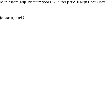
Mijn Albert Heijn Premium voor €17.99 per jaar
10 Mijn Bonus Box 
met wortel, appel en hazelnoten
Geroosterde bietensalade met
15 minuten bereidingstijd
20
min
20 minuten berei