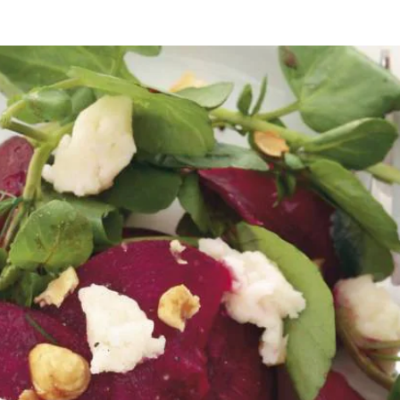
bakken
kerstbijgerechten
Meng de walnootolie, olijfolie, sherry, azijn en honing tot een dressin
s over de borden. Rooster de hazelnoten in een koekenpan zonder olie o
lnoten en dille erover. Bon appétit!
 gerookt spek.