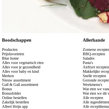
Bewaar
Boodschappen
Allerhande
Producten
Zomerse recepte
Prijsfavorieten
BBQ-recepten
Blue home
Salades
Alles voor vegetarisch eten
Pasta's
Alles voor je gezondheid
Airfryer recepten
Alles voor baby en kind
Makkelijke recep
Merken
Snelle recepten
Nieuw assortiment
Gezonde recepte
Gall & Gall assortiment
Weekmenu's
Bonus
Wat eten we van
Bonusfolder
Wat eten we dit
Online bestellen
Alle recepten
Zakelijk bestellen
Alle ingrediënte
Albert Heijn app
Alle receptthema