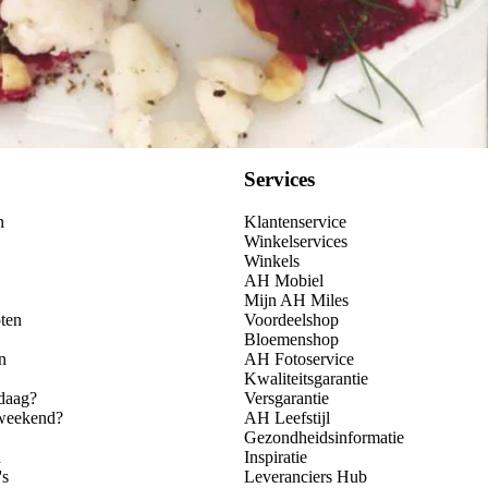
Services
n
Klantenservice
Winkelservices
Winkels
AH Mobiel
Mijn AH Miles
ten
Voordeelshop
Bloemenshop
n
AH Fotoservice
Kwaliteitsgarantie
daag?
Versgarantie
 weekend?
AH Leefstijl
Gezondheidsinformatie
n
Inspiratie
's
Leveranciers Hub