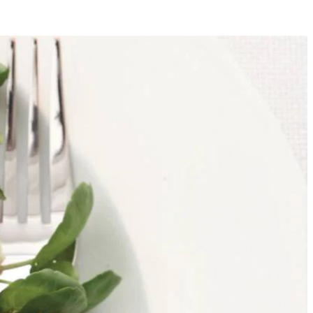
4
g. Breng op smaak met peper en zout, klop goed door en schenk over de
f boter. Verbrokkel ondertussen de geitenkaas. Schep de bietjes uit de