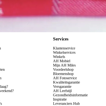
Services
n
Klantenservice
Winkelservices
Winkels
AH Mobiel
Mijn AH Miles
ten
Voordeelshop
Bloemenshop
n
AH Fotoservice
Kwaliteitsgarantie
daag?
Versgarantie
 weekend?
AH Leefstijl
Gezondheidsinformatie
n
Inspiratie
's
Leveranciers Hub