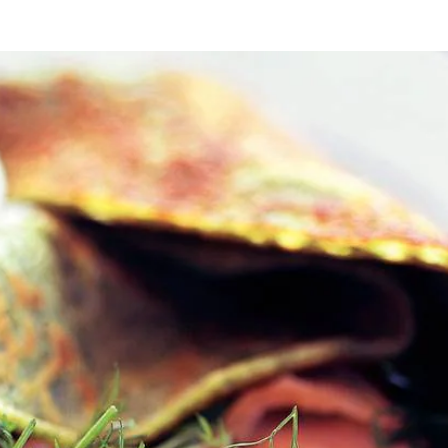
kom tot een glad beslag. Laat het beslag even rusten. Verhit 1 eetlepel 
sel. Roer het spinazie-mengsel door het pannenkoekenbeslag en pureer he
nenkoek. Herhaal dit drie keer. Houd de al gebakken pannenkoeken war
out en peper. Leg de pannenkoeken op borden en vouw ze op. Schep de 
jn moeder Carla koesteren hun herinneringen aan zorgeloze zaterdagen. 
e pannenkoek van mijn moeder opgepimpt. Ik ben wat gaan experiment
koken. Deze pannenkoek schotel ik gerust mijn vrienden en bekenden voo
Wat vond je van dit recept?