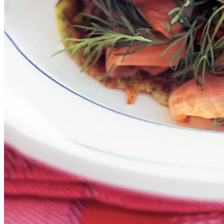
1
ui
1
zak
spinazie
1
bakje
gerookte zalmsnippers
2
eetlepels
verse dille
4
eetlepels
crème fraîche
Dit heb je nodig