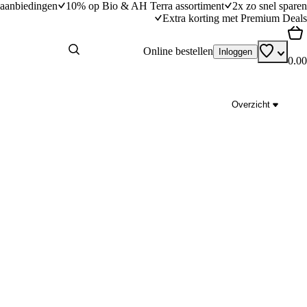
aanbiedingen
10% op Bio & AH Terra assortiment
2x zo snel sparen
Extra korting met Premium Deals
Online bestellen
Inloggen
0.00
Overzicht
Aardappelblini met gerookte zalm
dingstijd
50
min
50 minuten bereidingstijd