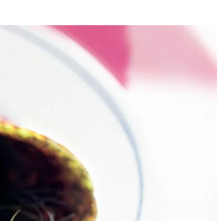
4
olie in een koekenpan en fruit hierin op zacht vuur de knoflook en de
t met de staafmixer of in de keukenmachine. Verhit 1 eetlepel olie in
m onder aluminiumfolie. Leg de pannenkoeken open op het aanrecht,
crème fraîche op de borden en serveer direct.
Na een dag op het strand of in het bos, stonden er steevast
eren en ben zo tot deze pannenkoek met knoflook en zalm gekomen.
r, maar de ?ouderwetse? variant van mijn moeder blijft voor altijd in