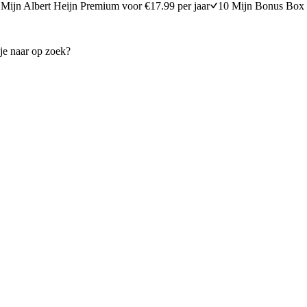
Mijn Albert Heijn Premium voor €17.99 per jaar
10 Mijn Bonus Box 
et spinazie
Citroenblini's
45 minuten bereidingstijd
40
min
40 minuten berei