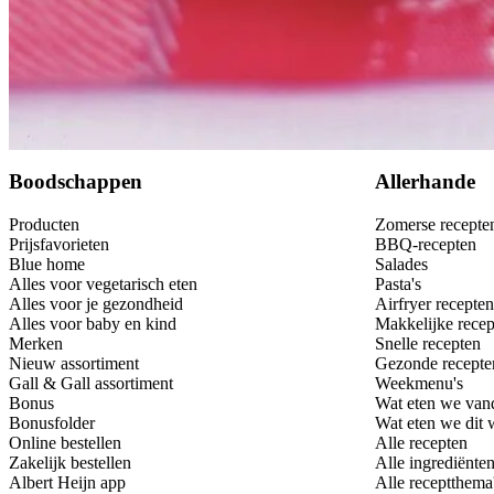
Bewaar
Boodschappen
Allerhande
Producten
Zomerse recepte
Prijsfavorieten
BBQ-recepten
Blue home
Salades
Alles voor vegetarisch eten
Pasta's
Alles voor je gezondheid
Airfryer recepten
Alles voor baby en kind
Makkelijke recep
Merken
Snelle recepten
Nieuw assortiment
Gezonde recepte
Gall & Gall assortiment
Weekmenu's
Bonus
Wat eten we van
Bonusfolder
Wat eten we dit
Online bestellen
Alle recepten
Zakelijk bestellen
Alle ingrediënte
Albert Heijn app
Alle receptthema