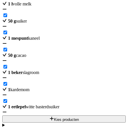
1
l
volle melk
50
g
suiker
1
mespunt
kaneel
50
g
cacao
1
beker
slagroom
1
kardemom
1
eetlepel
witte basterdsuiker
Kies producten