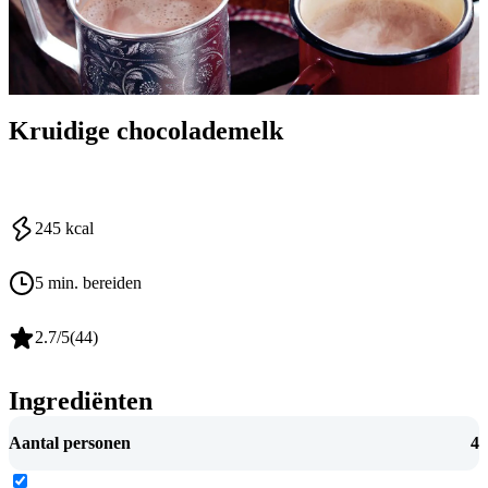
Kruidige chocolademelk
245
kcal
5 min. bereiden
2.7
/5
(
44
)
Ingrediënten
Aantal personen
4