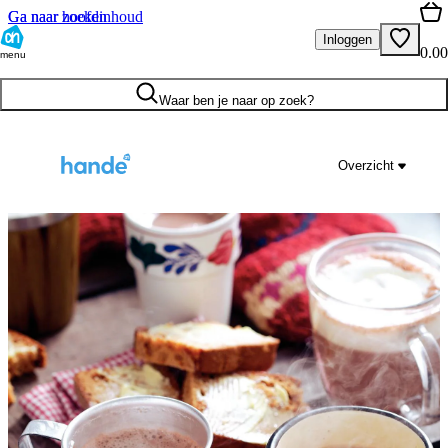
Ga naar hoofdinhoud
Ga naar zoeken
Inloggen
0.00
menu
Waar ben je naar op zoek?
Overzicht