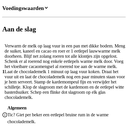
Voedingswaarden
Aan de slag
Verwarm de melk op laag vuur in een pan met dikke bodem. Meng
de suiker, kaneel en cacao en roer er 1 eetlepel lauwwarme melk
doorheen. Blijf net zolang roeren tot alle klontjes zijn opgelost.
Schenk er al roerend nog enkele eetlepels warme melk door. Voeg
het vloeibare cacaomengsel al roerend toe aan de warme melk.
1
Laat de chocolademelk 1 minuut op laag vuur koken. Draai het
vuur uit en laat de chocolademelk nog een paar minuten staan voor
je hem serveert. Stamp de kardemompeul fijn en verwijder het
schilletje. Klop de slagroom met de kardemom en de eetlepel witte
basterdsuiker. Schep een flinke dot slagroom op elk glas
chocolademelk.
Algemeen
Tic? Giet per beker een eetlepel bruine rum in de warme
chocolademelk.