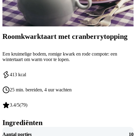
Roomkwarktaart met cranberrytopping
Een kruimelige bodem, romige kwark en rode compote: een
wintertaart om warm voor te lopen.
413
kcal
25 min. bereiden
, 4 uur wachten
3.4
/5
(
79
)
Ingrediënten
Aantal porties
10