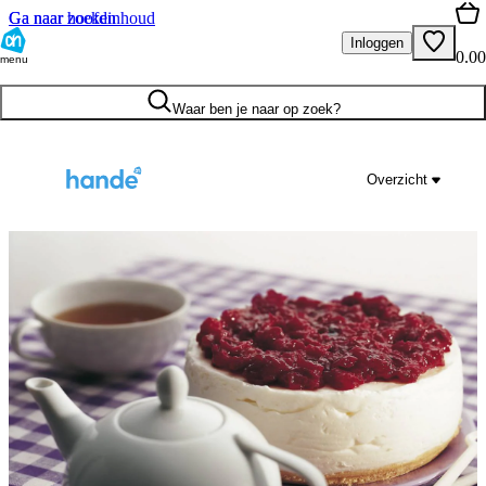
Ga naar hoofdinhoud
Ga naar zoeken
Inloggen
0.00
menu
Waar ben je naar op zoek?
Overzicht