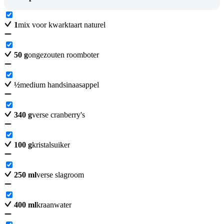
1
mix voor kwarktaart naturel
50
g
ongezouten roomboter
½
medium handsinaasappel
340
g
verse cranberry's
100
g
kristalsuiker
250
ml
verse slagroom
400
ml
kraanwater