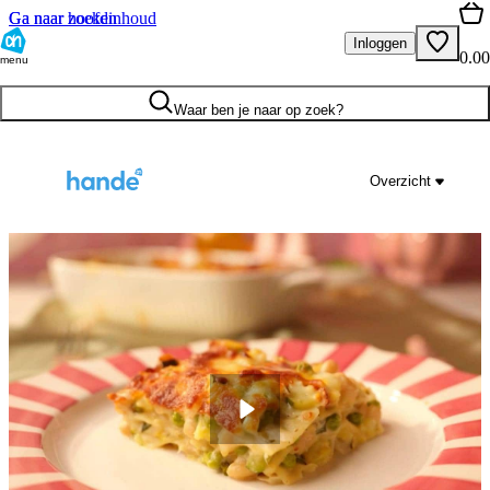
Ga naar hoofdinhoud
Ga naar zoeken
Inloggen
0.00
menu
Waar ben je naar op zoek?
Overzicht