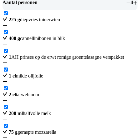
Aantal personen
4
225
g
diepvries tuinerwten
400
g
cannellinibonen in blik
1
AH prinses op de erwt romige groentelasagne verspakket
1
el
milde olijfolie
2
el
tarwebloem
200
ml
halfvolle melk
75
g
geraspte mozzarella