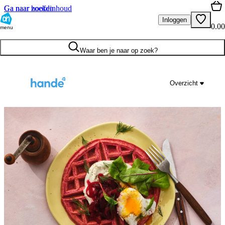
Ga naar hoofdinhoud
Ga naar zoeken
Inloggen
0.00
menu
Waar ben je naar op zoek?
Overzicht