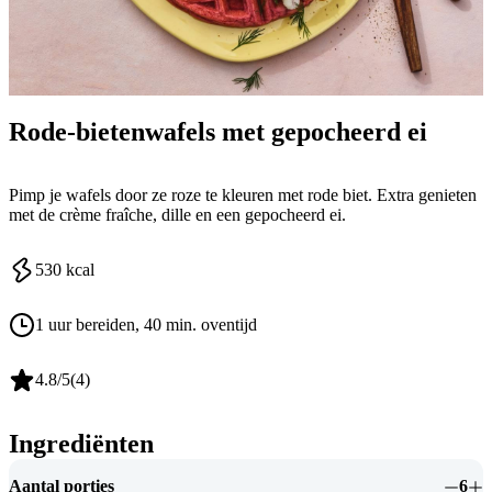
Rode-bietenwafels met gepocheerd ei ​
Pimp je wafels door ze roze te kleuren met rode biet. Extra genieten
met de crème fraîche, dille en een gepocheerd ei.
530
kcal
1 uur bereiden
, 40 min. oventijd
4.8
/5
(
4
)
Ingrediënten
Aantal porties
6