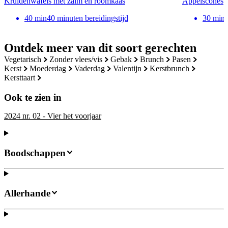
Kruidenwafels met zalm en roomkaas​
Appelscones
40
min
40 minuten bereidingstijd
30
min
Ontdek meer van dit soort gerechten
vegetarisch
zonder vlees/vis
gebak
brunch
pasen
kerst
moederdag
vaderdag
valentijn
kerstbrunch
kersttaart
Ook te zien in
2024 nr. 02 - Vier het voorjaar
Boodschappen
Allerhande