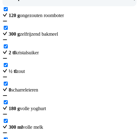
120
g
ongezouten roomboter
300
g
zelfrijzend bakmeel
2
tl
kristalsuiker
½
tl
zout
8
scharreleieren
180
g
volle yoghurt
300
ml
volle melk