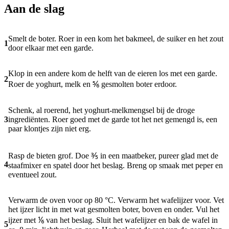
Aan de slag
Smelt de boter. Roer in een kom het bakmeel, de suiker en het zout
1
door elkaar met een garde.
Klop in een andere kom de helft van de eieren los met een garde.
2
Roer de yoghurt, melk en ⅚ gesmolten boter erdoor.
Schenk, al roerend, het yoghurt-melkmengsel bij de droge
3
ingrediënten. Roer goed met de garde tot het net gemengd is, een
paar klontjes zijn niet erg.
Rasp de bieten grof. Doe ⅗ in een maatbeker, pureer glad met de
4
staafmixer en spatel door het beslag. Breng op smaak met peper en
eventueel zout.
Verwarm de oven voor op 80 °C. Verwarm het wafelijzer voor. Vet
het ijzer licht in met wat gesmolten boter, boven en onder. Vul het
ijzer met ⅙ van het beslag. Sluit het wafelijzer en bak de wafel in
5