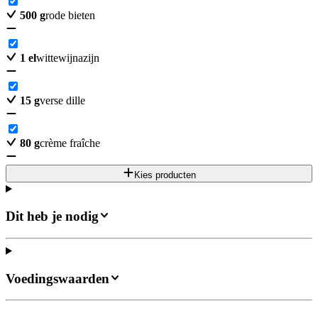
500
g
rode bieten
1
el
wittewijnazijn
15
g
verse dille
80
g
crème fraîche
Kies producten
Dit heb je nodig
Voedingswaarden