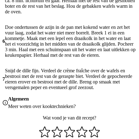
ca. 8 min. lichtbruin en gaar. Herhaal met de rest van de gesmolten
boter en de rest van het beslag. Hou de gebakken wafels warm in
de oven.
Doe ondertussen de azijn in de pan met kokend water en zet het
vuur laag, zodat het water niet meer borrelt. Breek 1 ei in een
kommetje. Maak met een lepel een draaikolk in het water en laat
6
het ei voorzichtig in het midden van de draaikolk glijden. Pocheer
3 min. Haal met een schuimspaan uit het water en laat uitlekken op
keukenpapier. Herhaal met de rest van de eieren.
Snijd de dille fijn. Verdeel de crème fraîche over de wafels en
bestrooi met de rest van de geraspte biet. Verdeel de gepocheerde
7
eieren erover en bestrooi met de dille. Breng op smaak met
versgemalen peper en eventueel grof zeezout.
Algemeen
Meer weten over
kooktechnieken
?
Wat vond je van dit recept?