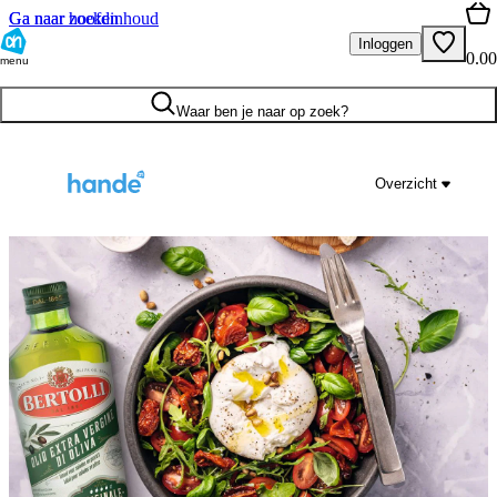
Ga naar hoofdinhoud
Ga naar zoeken
Inloggen
0.00
menu
Waar ben je naar op zoek?
Overzicht