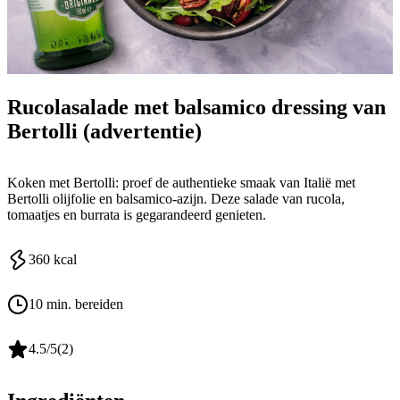
Bertolli
Rucolasalade met balsamico dressing van
Bertolli (advertentie)
Koken met Bertolli: proef de authentieke smaak van Italië met
Bertolli olijfolie en balsamico-azijn. Deze salade van rucola,
tomaatjes en burrata is gegarandeerd genieten.
360
kcal
10 min. bereiden
4.5
/5
(
2
)