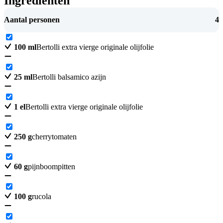
Ingrediënten
Aantal personen
4
100
ml
Bertolli extra vierge originale olijfolie
25
ml
Bertolli balsamico azijn
1
el
Bertolli extra vierge originale olijfolie
250
g
cherrytomaten
60
g
pijnboompitten
100
g
rucola