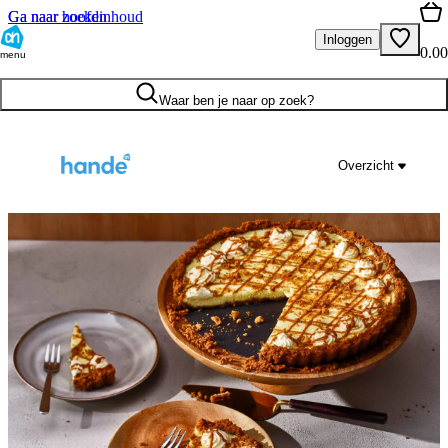
Ga naar hoofdinhoud
Ga naar zoeken
Inloggen
0.00
menu
Waar ben je naar op zoek?
Overzicht