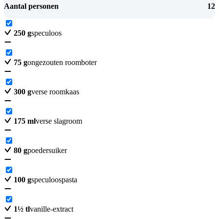
Aantal personen
12
250
g
speculoos
75
g
ongezouten roomboter
300
g
verse roomkaas
175
ml
verse slagroom
80
g
poedersuiker
100
g
speculoospasta
1
½
tl
vanille-extract