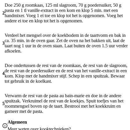
Doe 250 g roomkaas, 125 ml slagroom, 70 g poedersuiker, 50 g
pasta en 1 tl vanille-extract in een kom en klop 5 min. met een
2
handmixer. Voeg 1 ei toe en klop tot het is opgenomen. Voeg het
andere ei toe en klop tot het is opgenomen.
Verdeel het mengsel over de koekbodem in de taartvorm en bak in
ca. 35 min. in de oven gaar. Zet de oven na het bakken uit, laat de
3
taart nog 1 uur in de oven staan. Laat buiten de oven 1.5 uur verder
afkoelen.
Doe ondertussen de rest van de roomkaas, de rest van de slagroom,
de rest van de poedersuiker en de rest van het vanille-extract in een
4
kom. Klop met de handmixer stijf. Schep in een spuitzak. Bewaar
tot gebruik in de koelkast.
Verwarm de rest van de pasta au bain-marie en doe in de andere
spuitzak. Verkruimel de rest van de koekjes. Spuit toefjes van het
5
roommengsel boven op de taart. Bestrooi met het koekkruim en
garneer met de pasta.
Algemeen
Meer weten over
kooktechnieken
?