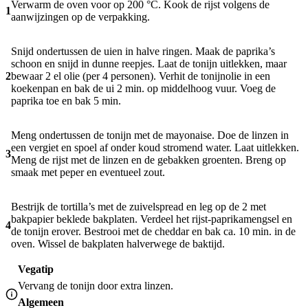
Verwarm de oven voor op 200 °C. Kook de rijst volgens de
1
aanwijzingen op de verpakking.
Snijd ondertussen de uien in halve ringen. Maak de paprika’s
schoon en snijd in dunne reepjes. Laat de tonijn uitlekken, maar
2
bewaar 2 el olie (per 4 personen). Verhit de tonijnolie in een
koekenpan en bak de ui 2 min. op middelhoog vuur. Voeg de
paprika toe en bak 5 min.
Meng ondertussen de tonijn met de mayonaise. Doe de linzen in
een vergiet en spoel af onder koud stromend water. Laat uitlekken.
3
Meng de rijst met de linzen en de gebakken groenten. Breng op
smaak met peper en eventueel zout.
Bestrijk de tortilla’s met de zuivelspread en leg op de 2 met
bakpapier beklede bakplaten. Verdeel het rijst-paprikamengsel en
4
de tonijn erover. Bestrooi met de cheddar en bak ca. 10 min. in de
oven. Wissel de bakplaten halverwege de baktijd.
Vegatip
Vervang de tonijn door extra linzen.
Algemeen