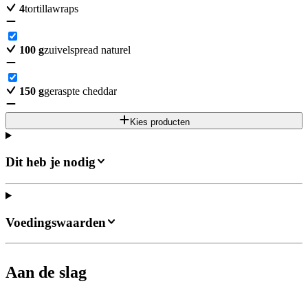
4
tortillawraps
100
g
zuivelspread naturel
150
g
geraspte cheddar
Kies producten
Dit heb je nodig
Voedingswaarden
Aan de slag