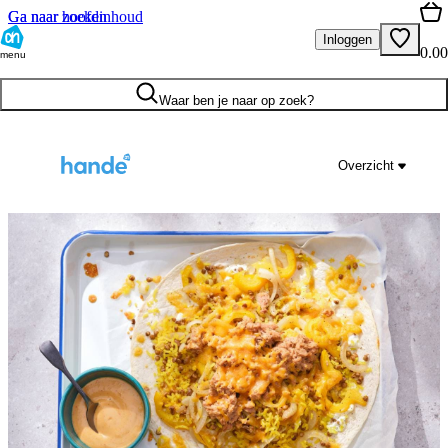
Ga naar hoofdinhoud
Ga naar zoeken
Inloggen
0.00
menu
Waar ben je naar op zoek?
Overzicht