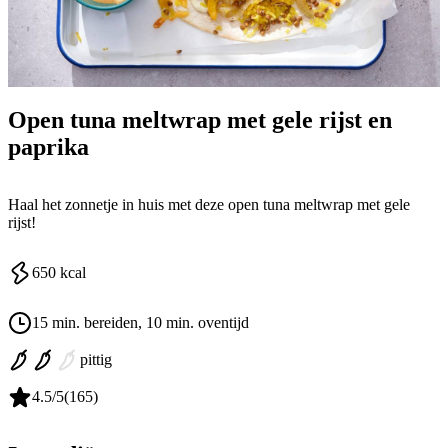
Open tuna meltwrap met gele rijst en
paprika
Haal het zonnetje in huis met deze open tuna meltwrap met gele
rijst!
650
kcal
15 min. bereiden
, 10 min. oventijd
pittig
4.5
/5
(
165
)