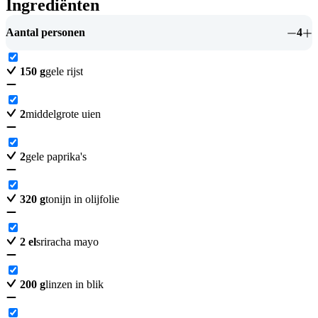
Ingrediënten
Aantal personen
4
150
g
gele rijst
2
middelgrote uien
2
gele paprika's
320
g
tonijn in olijfolie
2
el
sriracha mayo
200
g
linzen in blik