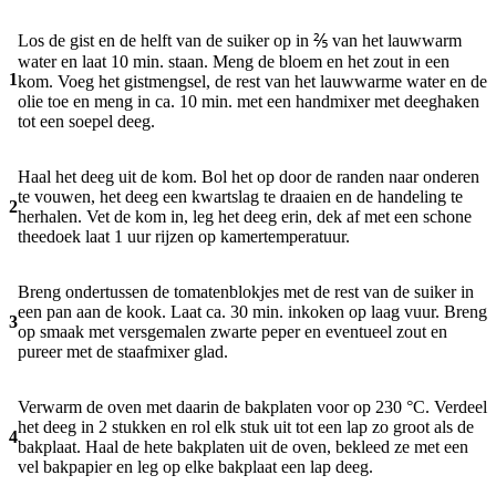
Los de gist en de helft van de suiker op in ⅖ van het lauwwarm
water en laat 10 min. staan. Meng de bloem en het zout in een
1
kom. Voeg het gistmengsel, de rest van het lauwwarme water en de
olie toe en meng in ca. 10 min. met een handmixer met deeghaken
tot een soepel deeg.
Haal het deeg uit de kom. Bol het op door de randen naar onderen
te vouwen, het deeg een kwartslag te draaien en de handeling te
2
herhalen. Vet de kom in, leg het deeg erin, dek af met een schone
theedoek laat 1 uur rijzen op kamertemperatuur.
Breng ondertussen de tomatenblokjes met de rest van de suiker in
een pan aan de kook. Laat ca. 30 min. inkoken op laag vuur. Breng
3
op smaak met versgemalen zwarte peper en eventueel zout en
pureer met de staafmixer glad.
Verwarm de oven met daarin de bakplaten voor op 230 °C. Verdeel
het deeg in 2 stukken en rol elk stuk uit tot een lap zo groot als de
4
bakplaat. Haal de hete bakplaten uit de oven, bekleed ze met een
vel bakpapier en leg op elke bakplaat een lap deeg.