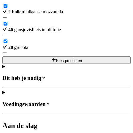
2
bollen
Italiaanse mozzarella
46
g
ansjovisfilets in olijfolie
20
g
rucola
Kies producten
Dit heb je nodig
Voedingswaarden
Aan de slag