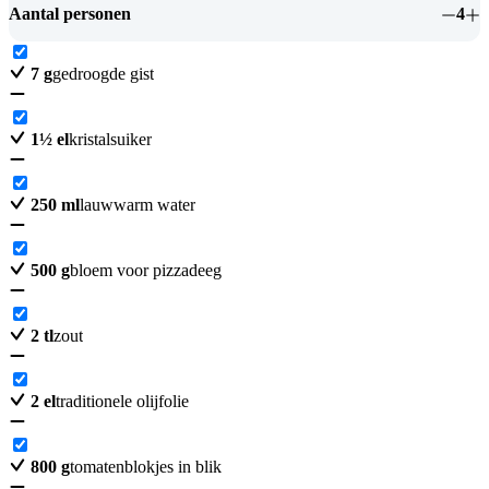
Aantal personen
4
7
g
gedroogde gist
1
½
el
kristalsuiker
250
ml
lauwwarm water
500
g
bloem voor pizzadeeg
2
tl
zout
2
el
traditionele olijfolie
800
g
tomatenblokjes in blik