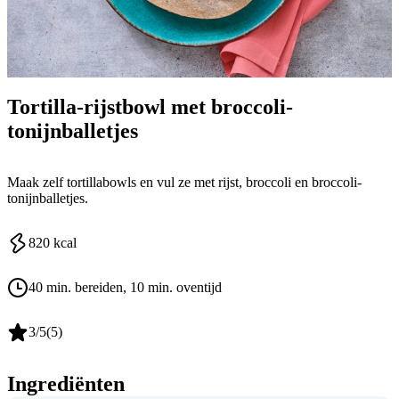
Tortilla-rijstbowl met broccoli-
tonijnballetjes
Maak zelf tortillabowls en vul ze met rijst, broccoli en broccoli-
tonijnballetjes.
820
kcal
40 min. bereiden
, 10 min. oventijd
3
/5
(
5
)
Ingrediënten