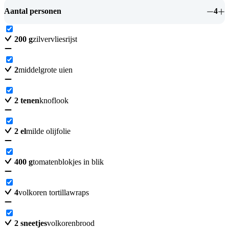
Aantal personen
4
200
g
zilvervliesrijst
2
middelgrote uien
2
tenen
knoflook
2
el
milde olijfolie
400
g
tomatenblokjes in blik
4
volkoren tortillawraps
2
sneetjes
volkorenbrood