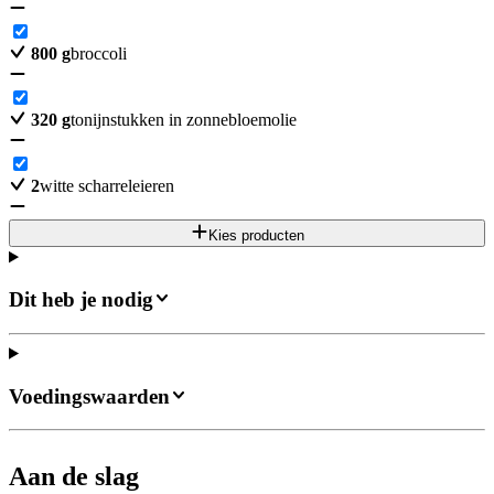
800
g
broccoli
320
g
tonijnstukken in zonnebloemolie
2
witte scharreleieren
Kies producten
Dit heb je nodig
Voedingswaarden
Aan de slag