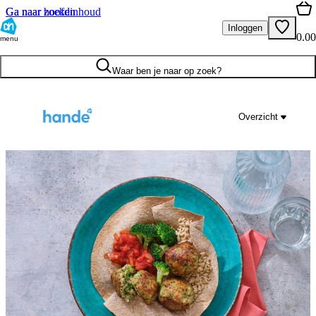
Ga naar hoofdinhoud
Ga naar zoeken
Inloggen
0.00
menu
Waar ben je naar op zoek?
Overzicht