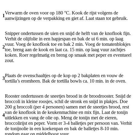
Verwarm de oven voor op 180 °C. Kook de rijst volgens de
1
aanwijzingen op de verpakking en giet af. Laat staan tot gebruik.
Snipper ondertussen de uien en snijd de helft van de knoflook fijn.
Verhit de olijfolie in een hapjespan en bak de ui 6 min. op laag
vuur. Voeg de knoflook toe en bak 2 min. Voeg de tomatenblokjes
2
toe, breng aan de kook en laat ca. 15 min. op laag vuur zachtjes
koken. Roer regelmatig en breng op smaak met peper en eventueel
zout.
Plaats de ovenschaaltjes op de kop op 2 bakplaten en vouw de
3
tortilla’s eromheen. Bak de tortilla bowls ca. 10 min. in de oven.
Rooster ondertussen de sneetjes brood in de broodrooster. Snijd de
broccoli in kleine roosjes, schil de stronk en snijd in plakjes. Doe
200 g broccoli (per 4 personen) samen met de sneetjes brood, rest
van de knoflook in de keukenmachine en mix fijn. Laat de tonijn
4
uitlekken en vang de olie op. Meng de tonijn met de eieren,
broccolirijst en peper. Vorm er 3-4 balletjes per persoon van. Verhit
de tonijnolie in een koekenpan en bak de balletjes 8-10 min.
rondom gaar op middelhoog vuur.