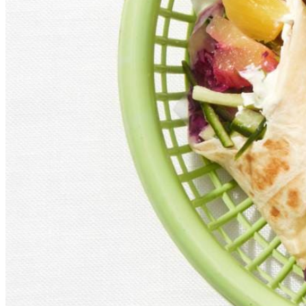
125
g
crème fraîche
15
g
verse koriander
200
g
garnalen
Dit heb je nodig