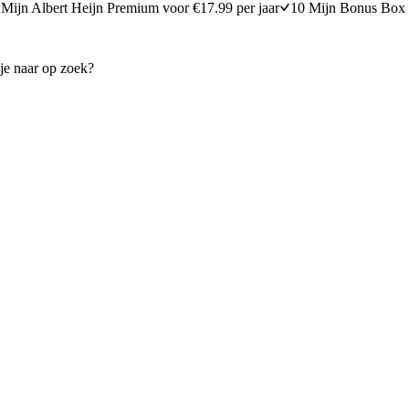
Mijn Albert Heijn Premium voor €17.99 per jaar
10 Mijn Bonus Box 
omkommer en zalm
'Mexicaanse' wraps
15 minuten bereidingstijd
15
min
15 minuten berei