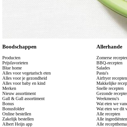
Bewaar
Boodschappen
Allerhande
Producten
Zomerse recepte
Prijsfavorieten
BBQ-recepten
Blue home
Salades
Alles voor vegetarisch eten
Pasta's
Alles voor je gezondheid
Airfryer recepten
Alles voor baby en kind
Makkelijke recep
Merken
Snelle recepten
Nieuw assortiment
Gezonde recepte
Gall & Gall assortiment
Weekmenu's
Bonus
Wat eten we van
Bonusfolder
Wat eten we dit
Online bestellen
Alle recepten
Zakelijk bestellen
Alle ingrediënte
Albert Heijn app
Alle receptthema