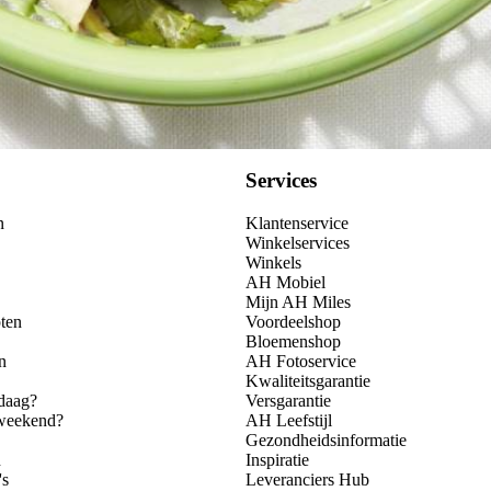
Services
n
Klantenservice
Winkelservices
Winkels
AH Mobiel
Mijn AH Miles
ten
Voordeelshop
Bloemenshop
n
AH Fotoservice
Kwaliteitsgarantie
daag?
Versgarantie
 weekend?
AH Leefstijl
Gezondheidsinformatie
n
Inspiratie
's
Leveranciers Hub