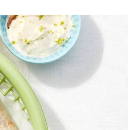
4
er 4 personen) en het limoen- sap door de rodekool en breng op
oor de crème fraîche en breng op smaak met versgemalen peper.
jd door en serveer direct.