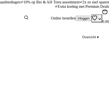
aanbiedingen
10% op Bio & AH Terra assortiment
2x zo snel sparen
Extra korting met Premium Deals
Online bestellen
Inloggen
0.00
Overzicht
Quesadilla’s met zwartebonenpuree & maissa
dingstijd
20
min
20 minuten bereidingstijd