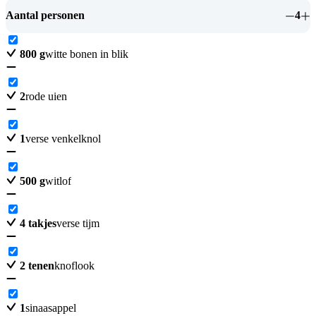
Aantal personen
4
800
g
witte bonen in blik
2
rode uien
1
verse venkelknol
500
g
witlof
4
takjes
verse tijm
2
tenen
knoflook
1
sinaasappel