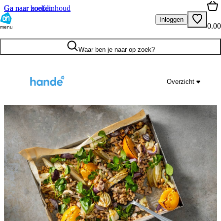
Ga naar hoofdinhoud
Ga naar zoeken
Inloggen
0.00
menu
Waar ben je naar op zoek?
Overzicht