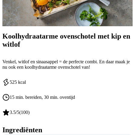
Koolhydraatarme ovenschotel met kip en
witlof
Venkel, witlof en sinaasappel = de perfecte combi. En daar maak je
nu ook een koolhydraatarme ovenschotel van!
525
kcal
15 min. bereiden
, 30 min. oventijd
3.5
/5
(
100
)
Ingrediënten