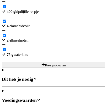
400
g
kipdijfiletreepjes
4
el
arachideolie
2
el
hazelnoten
75
g
waterkers
Kies producten
Dit heb je nodig
Voedingswaarden