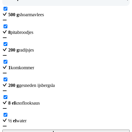
500
g
shoarmavlees
8
pitabroodjes
200
g
radijsjes
1
komkommer
200
g
gesneden ijsbergsla
8
el
knoflooksaus
½
el
water