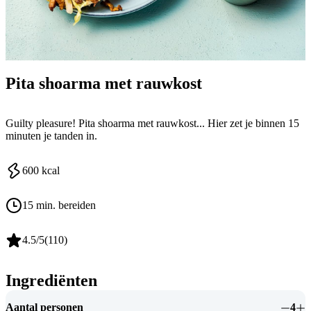
Pita shoarma met rauwkost
Guilty pleasure! Pita shoarma met rauwkost... Hier zet je binnen 15
minuten je tanden in.
600
kcal
15 min. bereiden
4.5
/5
(
110
)
Ingrediënten
Aantal personen
4