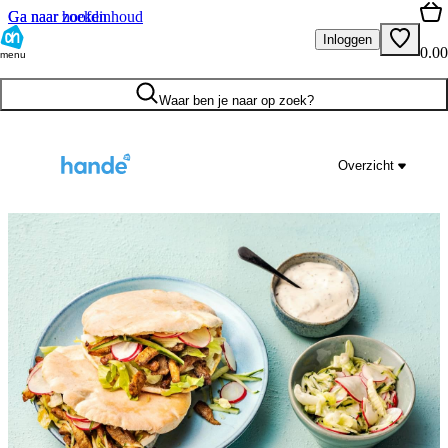
Ga naar hoofdinhoud
Ga naar zoeken
Inloggen
0.00
menu
Waar ben je naar op zoek?
Overzicht