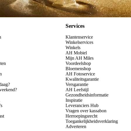
Services
n
Klantenservice
Winkelservices
Winkels
AH Mobiel
Mijn AH Miles
ten
Voordeelshop
Bloemenshop
n
AH Fotoservice
Kwaliteitsgarantie
daag?
Versgarantie
 weekend?
AH Leefstijl
Gezondheidsinformatie
n
Inspiratie
's
Leveranciers Hub
Vragen over kassabon
ast
Herroepingsrecht
Toegankelijkheidsverklaring
Adverteren