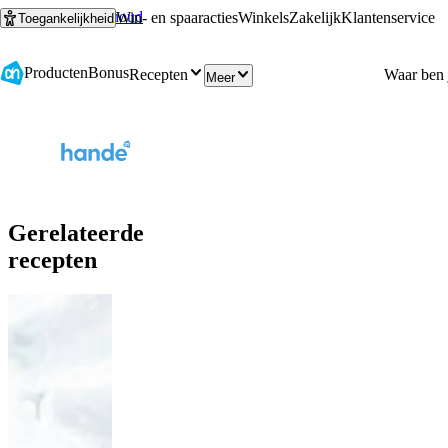
Ga naar hoofdinhoud
Ga naar zoeken
Win- en spaaracties
Winkels
Zakelijk
Klantenservice
Toegankelijkheid
Producten
Bonus
Recepten
Meer
Gerelateerde
recepten