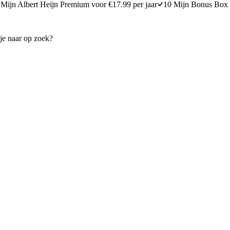
Mijn Albert Heijn Premium voor €17.99 per jaar
10 Mijn Bonus Box 
Martini Bianco met tonic
5
min
5 minuten bereidi