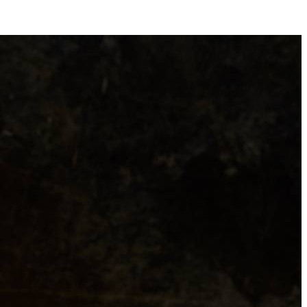
ieuw
valentijn
4
n de cocktails.