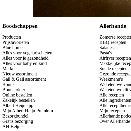
Bewaar
Boodschappen
Allerhande
Producten
Zomerse recepte
Prijsfavorieten
BBQ-recepten
Blue home
Salades
Alles voor vegetarisch eten
Pasta's
Alles voor je gezondheid
Airfryer recepten
Alles voor baby en kind
Makkelijke recep
Merken
Snelle recepten
Nieuw assortiment
Gezonde recepte
Gall & Gall assortiment
Weekmenu's
Bonus
Wat eten we van
Bonusfolder
Wat eten we dit
Online bestellen
Alle recepten
Zakelijk bestellen
Alle ingrediënte
Albert Heijn app
Alle receptthema
Mijn Albert Heijn Premium
Mijn recepten
Bezorgbundel
Allerhande podc
Gratis bezorging
Over Allerhande
AH België