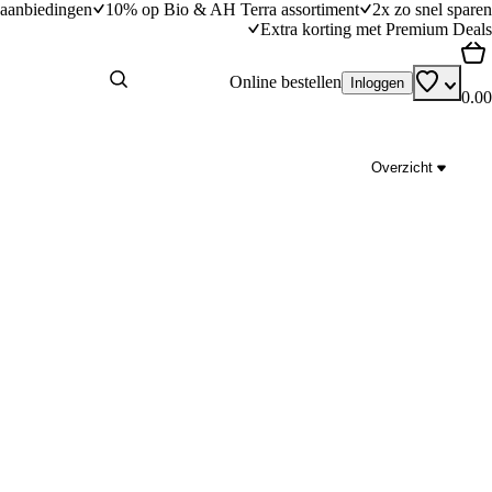
aanbiedingen
10% op Bio & AH Terra assortiment
2x zo snel sparen
Extra korting met Premium Deals
Online bestellen
Inloggen
0.00
Overzicht
Winterse gin-tonic met specerijen en mandari
ngstijd
10
min
10 minuten bereidingstijd