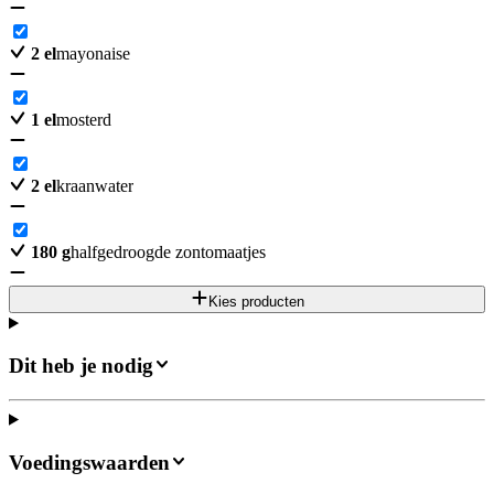
2
el
mayonaise
1
el
mosterd
2
el
kraanwater
180
g
halfgedroogde zontomaatjes
Kies producten
Dit heb je nodig
Voedingswaarden