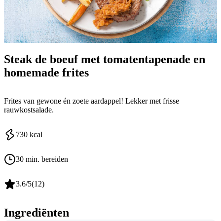
Steak de boeuf met tomatentapenade en
homemade frites
Frites van gewone én zoete aardappel! Lekker met frisse
rauwkostsalade.
730
kcal
30 min. bereiden
3.6
/5
(
12
)
Ingrediënten