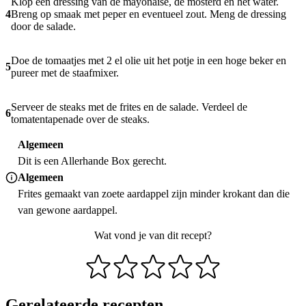
Klop een dressing van de mayonaise, de mosterd en het water.
4
Breng op smaak met peper en eventueel zout. Meng de dressing
door de salade.
Doe de tomaatjes met 2 el olie uit het potje in een hoge beker en
5
pureer met de staafmixer.
Serveer de steaks met de frites en de salade. Verdeel de
6
tomatentapenade over de steaks.
Algemeen
Dit is een Allerhande Box gerecht.
Algemeen
Frites gemaakt van zoete aardappel zijn minder krokant dan die
van gewone aardappel.
Wat vond je van dit recept?
Gerelateerde recepten