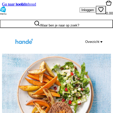
Ga naar hoofdinhoud
Ga naar zoeken
Inloggen
0.00
menu
Waar ben je naar op zoek?
Overzicht