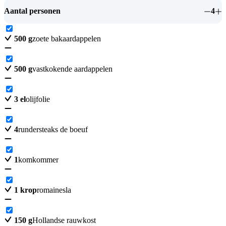
Aantal personen
4
500
g
zoete bakaardappelen
500
g
vastkokende aardappelen
3
el
olijfolie
4
rundersteaks de boeuf
1
komkommer
1
krop
romainesla
150
g
Hollandse rauwkost