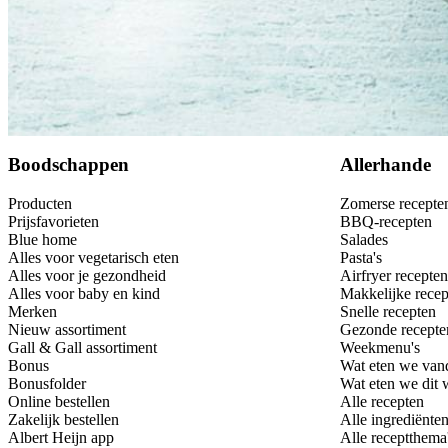
Bewaar
Boodschappen
Allerhande
Producten
Zomerse recepte
Prijsfavorieten
BBQ-recepten
Blue home
Salades
Alles voor vegetarisch eten
Pasta's
Alles voor je gezondheid
Airfryer recepten
Alles voor baby en kind
Makkelijke recep
Merken
Snelle recepten
Nieuw assortiment
Gezonde recepte
Gall & Gall assortiment
Weekmenu's
Bonus
Wat eten we van
Bonusfolder
Wat eten we dit
Online bestellen
Alle recepten
Zakelijk bestellen
Alle ingrediënte
Albert Heijn app
Alle receptthema