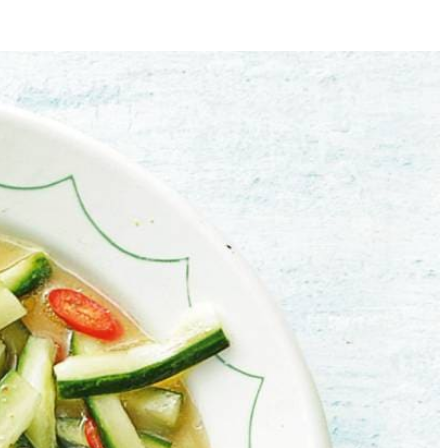
4
n snijd in de lengte in reepjes van een ½ cm breed. Boen de limoen
limoenrasp, limoensap, de rode peper, suiker, vissaus en olie in een