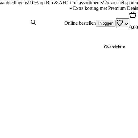
aanbiedingen
10% op Bio & AH Terra assortiment
2x zo snel sparen
Extra korting met Premium Deals
Online bestellen
Inloggen
0.00
Overzicht
ommer
Pittige kippenvleugels met mango en pindadi
dingstijd
15
min
15 minuten bereidingstijd