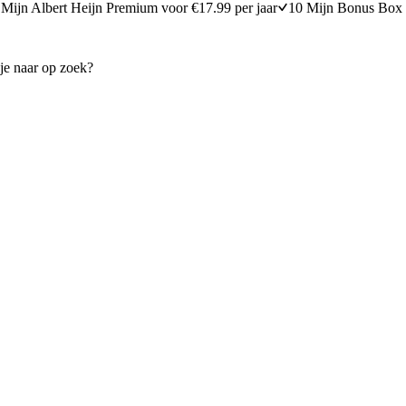
Mijn Albert Heijn Premium voor €17.99 per jaar
10 Mijn Bonus Box 
mmersalade
Salade van gekneusde komk
20 minuten bereidingstijd
15
min
15 minuten berei