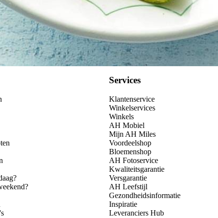
Services
n
Klantenservice
Winkelservices
Winkels
AH Mobiel
Mijn AH Miles
ten
Voordeelshop
Bloemenshop
n
AH Fotoservice
Kwaliteitsgarantie
daag?
Versgarantie
 weekend?
AH Leefstijl
Gezondheidsinformatie
n
Inspiratie
's
Leveranciers Hub