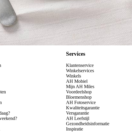
Services
n
Klantenservice
Winkelservices
Winkels
AH Mobiel
Mijn AH Miles
ten
Voordeelshop
Bloemenshop
n
AH Fotoservice
Kwaliteitsgarantie
daag?
Versgarantie
 weekend?
AH Leefstijl
Gezondheidsinformatie
n
Inspiratie