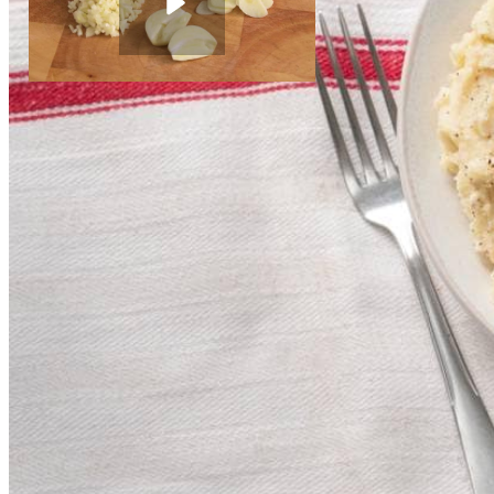
900
g
aardappelpuree met boter
Knoflook snijden
7.5
g
verse basilicum
Instructievideo
-
00:57
min.
Dit heb je nodig