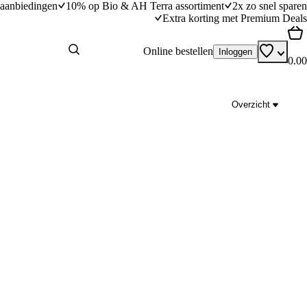
aanbiedingen
10% op Bio & AH Terra assortiment
2x zo snel sparen
Extra korting met Premium Deals
Online bestellen
Inloggen
0.00
Overzicht
roenten
Plaatpizza met gegrilde groenten en prosciutt
dingstijd
10
min
10 minuten bereidingstijd