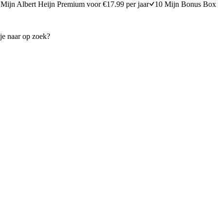
Mijn Albert Heijn Premium voor €17.99 per jaar
10 Mijn Bonus Box 
chi met gegrilde groenten en
Pizza met worst en gegrilde g
10
min
10 minuten berei
20 minuten bereidingstijd