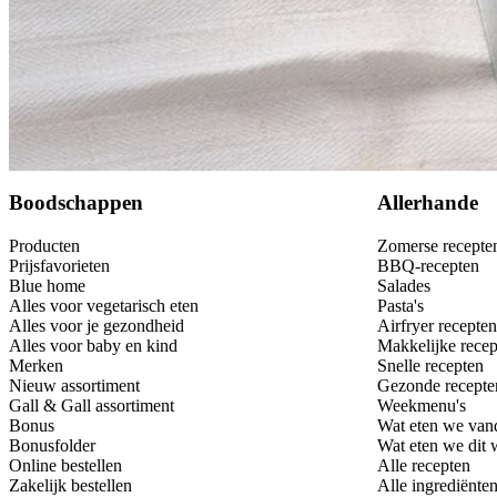
Bewaar
Boodschappen
Allerhande
Producten
Zomerse recepte
Prijsfavorieten
BBQ-recepten
Blue home
Salades
Alles voor vegetarisch eten
Pasta's
Alles voor je gezondheid
Airfryer recepten
Alles voor baby en kind
Makkelijke recep
Merken
Snelle recepten
Nieuw assortiment
Gezonde recepte
Gall & Gall assortiment
Weekmenu's
Bonus
Wat eten we van
Bonusfolder
Wat eten we dit
Online bestellen
Alle recepten
Zakelijk bestellen
Alle ingrediënte