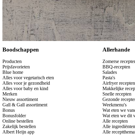
Bewaar
Boodschappen
Allerhande
Producten
Zomerse recepte
Prijsfavorieten
BBQ-recepten
Blue home
Salades
Alles voor vegetarisch eten
Pasta's
Alles voor je gezondheid
Airfryer recepten
Alles voor baby en kind
Makkelijke recep
Merken
Snelle recepten
Nieuw assortiment
Gezonde recepte
Gall & Gall assortiment
Weekmenu's
Bonus
Wat eten we van
Bonusfolder
Wat eten we dit
Online bestellen
Alle recepten
Zakelijk bestellen
Alle ingrediënte
Albert Heijn app
Alle receptthema