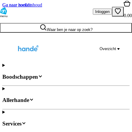
Ga naar hoofdinhoud
Ga naar zoeken
Inloggen
0.00
menu
Waar ben je naar op zoek?
Overzicht
Boodschappen
Allerhande
Services