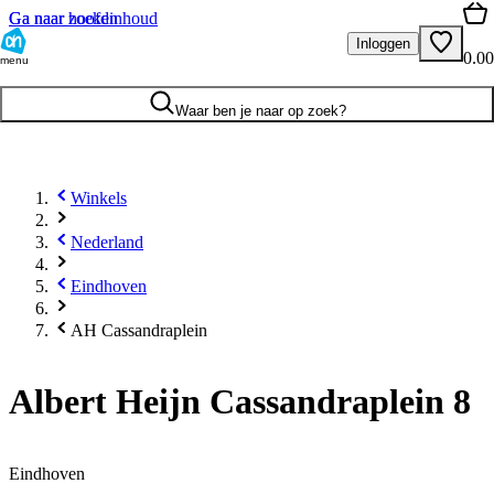
Ga naar hoofdinhoud
Ga naar zoeken
Inloggen
0.00
menu
Waar ben je naar op zoek?
Winkels
Nederland
Eindhoven
AH Cassandraplein
Albert Heijn Cassandraplein 8
Eindhoven