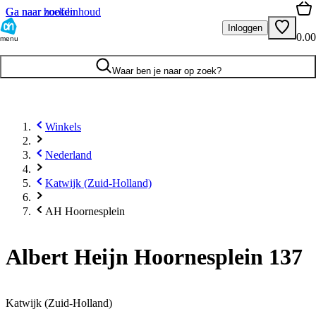
Ga naar hoofdinhoud
Ga naar zoeken
Inloggen
0.00
menu
Waar ben je naar op zoek?
Winkels
Nederland
Katwijk (Zuid-Holland)
AH Hoornesplein
Albert Heijn Hoornesplein 137
Katwijk (Zuid-Holland)