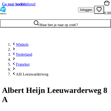
Ga naar hoofdinhoud
Ga naar zoeken
Inloggen
0.00
menu
Waar ben je naar op zoek?
Winkels
Nederland
Franeker
AH Leeuwarderweg
Albert Heijn Leeuwarderweg 8
A