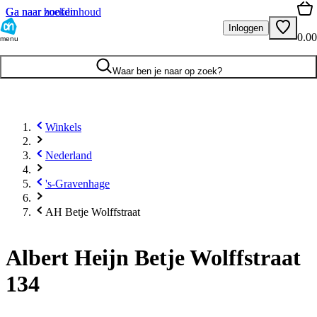
Ga naar hoofdinhoud
Ga naar zoeken
Inloggen
0.00
menu
Waar ben je naar op zoek?
Winkels
Nederland
's-Gravenhage
AH Betje Wolffstraat
Albert Heijn Betje Wolffstraat
134