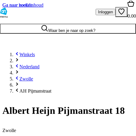
Ga naar hoofdinhoud
Ga naar zoeken
Inloggen
0.00
menu
Waar ben je naar op zoek?
Winkels
Nederland
Zwolle
AH Pijmanstraat
Albert Heijn Pijmanstraat 18
Zwolle