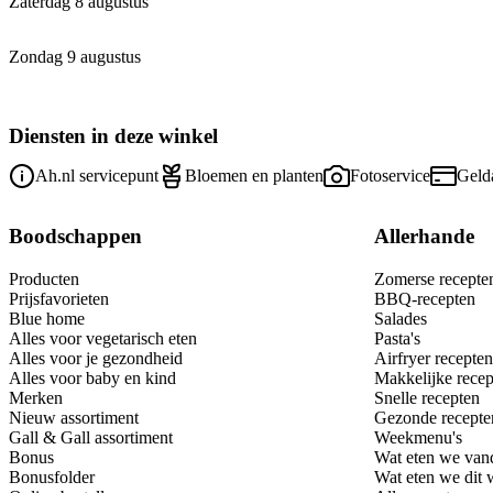
Zaterdag 8 augustus
Zondag 9 augustus
Diensten in deze winkel
Ah.nl servicepunt
Bloemen en planten
Fotoservice
Geld
Boodschappen
Allerhande
Producten
Zomerse recepte
Prijsfavorieten
BBQ-recepten
Blue home
Salades
Alles voor vegetarisch eten
Pasta's
Alles voor je gezondheid
Airfryer recepten
Alles voor baby en kind
Makkelijke recep
Merken
Snelle recepten
Nieuw assortiment
Gezonde recepte
Gall & Gall assortiment
Weekmenu's
Bonus
Wat eten we van
Bonusfolder
Wat eten we dit