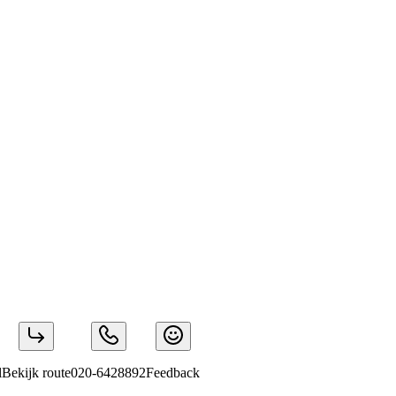
l
Bekijk route
020-6428892
Feedback