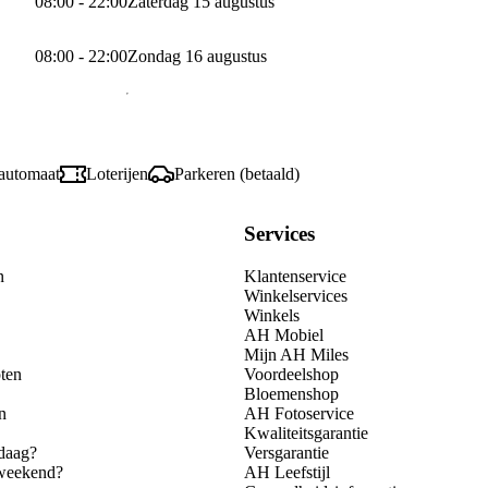
08:00 - 22:00
Zaterdag 15 augustus
08:00 - 22:00
Zondag 16 augustus
automaat
Loterijen
Parkeren (betaald)
Services
n
Klantenservice
Winkelservices
Winkels
AH Mobiel
Mijn AH Miles
ten
Voordeelshop
Bloemenshop
n
AH Fotoservice
Kwaliteitsgarantie
daag?
Versgarantie
 weekend?
AH Leefstijl