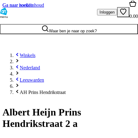
Ga naar hoofdinhoud
Ga naar zoeken
Inloggen
0.00
menu
Waar ben je naar op zoek?
Winkels
Nederland
Leeuwarden
AH Prins Hendrikstraat
Albert Heijn Prins
Hendrikstraat 2 a