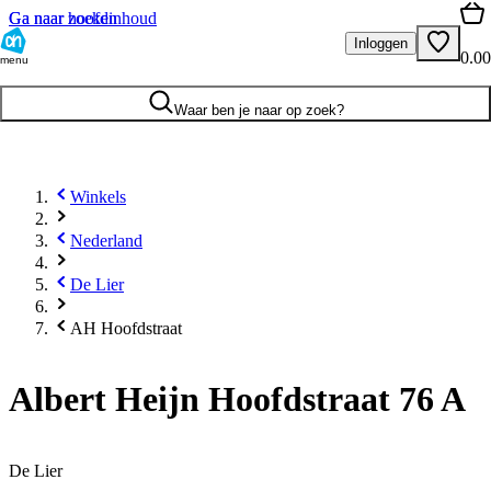
Ga naar hoofdinhoud
Ga naar zoeken
Inloggen
0.00
menu
Waar ben je naar op zoek?
Winkels
Nederland
De Lier
AH Hoofdstraat
Albert Heijn Hoofdstraat 76 A
De Lier