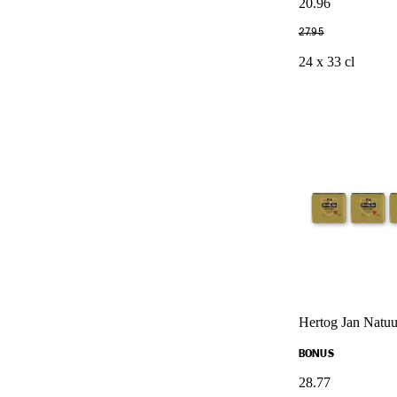
20
.
96
27
.
95
24 x 33 cl
Hertog Jan Natuu
BONUS
28
.
77