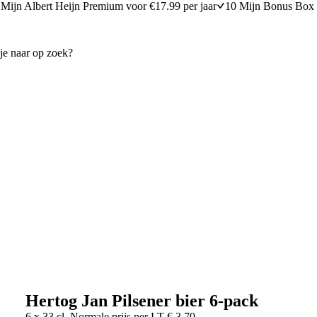
Mijn Albert Heijn Premium voor €17.99 per jaar
10 Mijn Bonus Box 
Hertog Jan Pilsener bier 6-pack
6 x 33 cl
Normale prijs per
LT
€
3,70