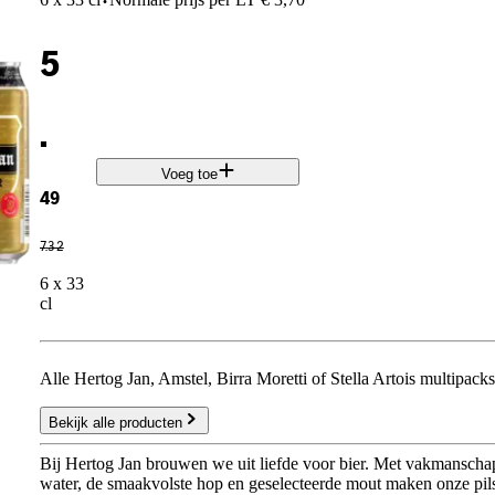
·
5
.
Voeg toe
49
7
.
32
6 x 33
cl
Alle Hertog Jan, Amstel, Birra Moretti of Stella Artois multipacks
Bekijk alle producten
Bij Hertog Jan brouwen we uit liefde voor bier. Met vakmanschap,
water, de smaakvolste hop en geselecteerde mout maken onze pils