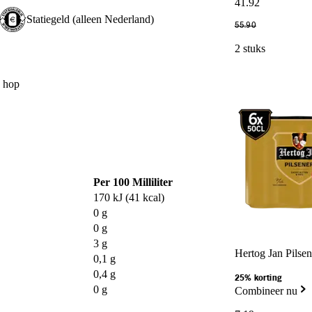
41
.
92
Statiegeld (alleen Nederland)
55
.
90
2 stuks
 hop
Per 100 Milliliter
170 kJ (41 kcal)
0 g
0 g
3 g
Hertog Jan Pilsen
0,1 g
0,4 g
25% korting
0 g
Combineer nu