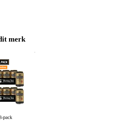
dit merk
48-pack