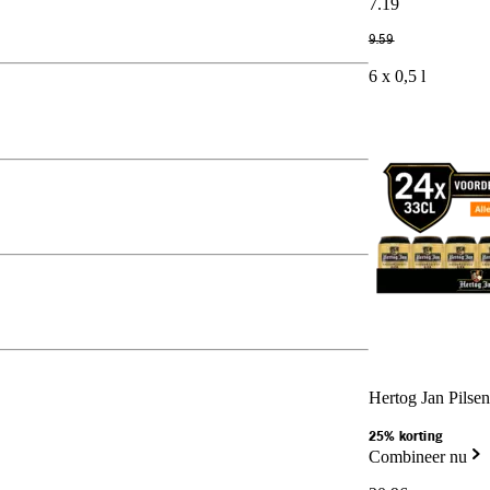
7
.
19
9
.
59
6 x 0,5 l
Hertog Jan Pilsen
25% korting
Combineer nu