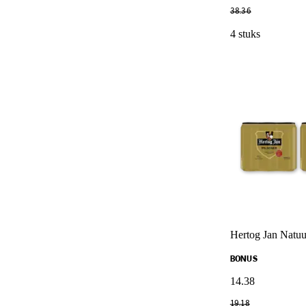
38
.
36
4 stuks
Hertog Jan Natuu
BONUS
14
.
38
19
.
18