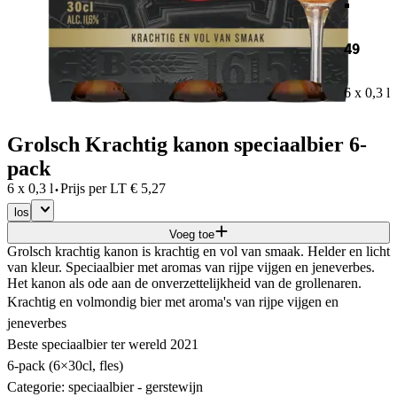
49
6 x 0,3 l
Grolsch Krachtig kanon speciaalbier 6-
pack
·
6 x 0,3 l
Prijs per
LT
€
5,27
los
Voeg toe
Grolsch krachtig kanon is krachtig en vol van smaak. Helder en licht
van kleur. Speciaalbier met aromas van rijpe vijgen en jeneverbes.
Het kanon als ode aan de onverzettelijkheid van de grollenaren.
Krachtig en volmondig bier met aroma's van rijpe vijgen en
jeneverbes
Beste speciaalbier ter wereld 2021
6-pack (6×30cl, fles)
Categorie: speciaalbier - gerstewijn