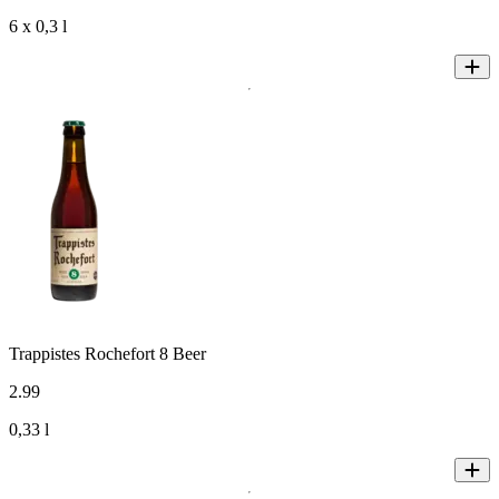
6 x 0,3 l
Trappistes Rochefort 8 Beer
2
.
99
0,33 l