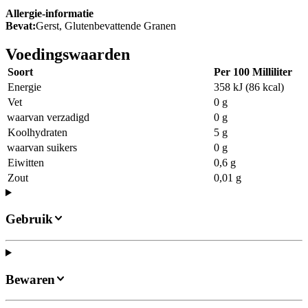
Allergie-informatie
Bevat:
Gerst, Glutenbevattende Granen
Voedingswaarden
Soort
Per 100 Milliliter
Energie
358 kJ (86 kcal)
Vet
0 g
waarvan verzadigd
0 g
Koolhydraten
5 g
waarvan suikers
0 g
Eiwitten
0,6 g
Zout
0,01 g
Gebruik
Bewaren