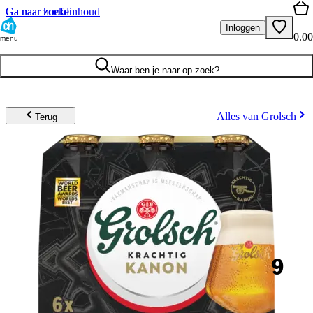
Ga naar hoofdinhoud
Ga naar zoeken
Inloggen
0.00
menu
Waar ben je naar op zoek?
Alles van Grolsch
Terug
9
.