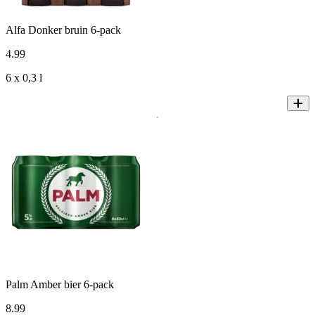
Alfa Donker bruin 6-pack
4
.
99
6 x 0,3 l
Palm Amber bier 6-pack
8
.
99