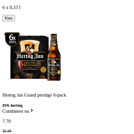
6 x 0,33 l
Kies
Hertog Jan Grand prestige 6-pack
25% korting
Combineer nu
7
.
79
10
.
39