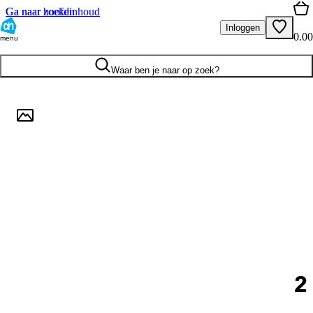
Ga naar hoofdinhoud
Ga naar zoeken
Inloggen
0.00
menu
Waar ben je naar op zoek?
2