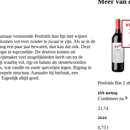
Meer van 
aarnaar vernoemde Penfolds hun lijn met wijnen
komen vol over zonder te zwaar te zijn. Als ze in de
e nog een paar jaar bewaren, dan kan dat ook. Deze
oogst in topconditie. De druiven komen uit
 wijnmaker veel mogelijkheden heeft om tot de
l waarbij vol, rijp en balans als sleutelwoorden
, wat vanille en zoete specerijen tegen. Rijping in
epele structuur. Aanrader bij biefstuk, een
Eigenlijk altijd goed.
Penfolds Bin 2 s
25% korting
Combineer nu
21
.
74
28
.
99
0,75 l