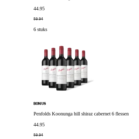
44
.
95
59
.
94
6 stuks
BONUS
Penfolds Koonunga hill shiraz cabernet 6 flessen
44
.
95
59
.
94