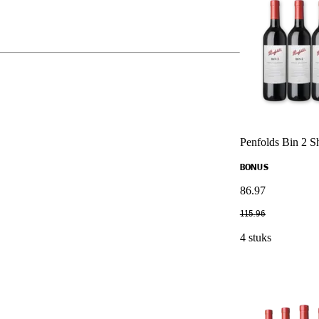
Penfolds Bin 2 Sh
BONUS
86
.
97
115
.
96
4 stuks