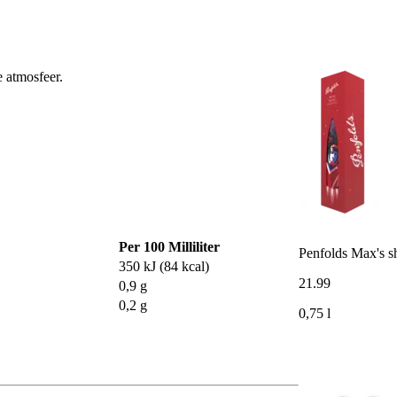
 atmosfeer.
Per 100 Milliliter
Penfolds Max's s
350 kJ (84 kcal)
21
.
99
0,9 g
0,2 g
0,75 l