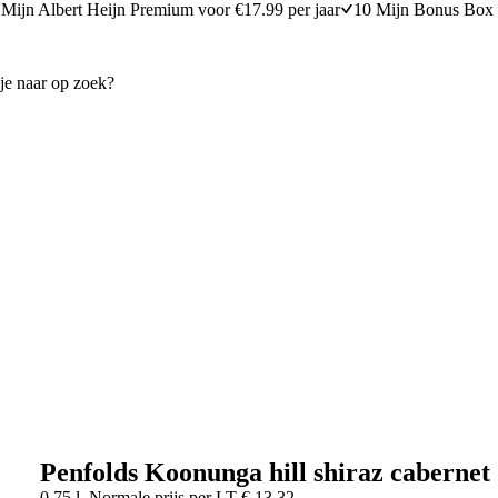
Mijn Albert Heijn Premium voor €17.99 per jaar
10 Mijn Bonus Box 
Penfolds Koonunga hill shiraz cabernet
0,75 l
Normale prijs per
LT
€
13,32