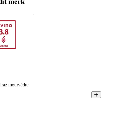
dit merk
hiraz mourvèdre