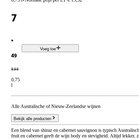
·
7
.
Voeg toe
49
9
.
99
0,75
l
Alle Australische of Nieuw-Zeelandse wijnen
Bekijk alle producten
Een blend van shiraz en cabernet sauvignon is typisch Australisc
fruit en cabernet geeft de wijn body en stevigheid. Altijd lekker, z