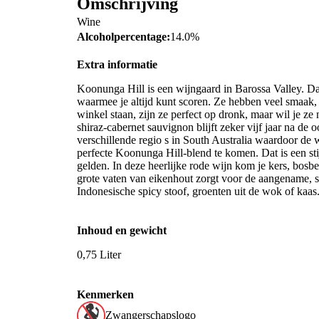
Omschrijving
Wine
Alcoholpercentage:
14.0%
Extra informatie
Koonunga Hill is een wijngaard in Barossa Valley. D
waarmee je altijd kunt scoren. Ze hebben veel smaak, 
winkel staan, zijn ze perfect op dronk, maar wil je z
shiraz-cabernet sauvignon blijft zeker vijf jaar na de 
verschillende regio s in South Australia waardoor de
perfecte Koonunga Hill-blend te komen. Dat is een stij
gelden. In deze heerlijke rode wijn kom je kers, bosbes
grote vaten van eikenhout zorgt voor de aangename, so
Indonesische spicy stoof, groenten uit de wok of kaas. 
Inhoud en gewicht
0,75 Liter
Kenmerken
Zwangerschapslogo