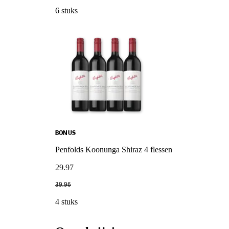
6 stuks
BONUS
Penfolds Koonunga Shiraz 4 flessen
29
.
97
39
.
96
4 stuks