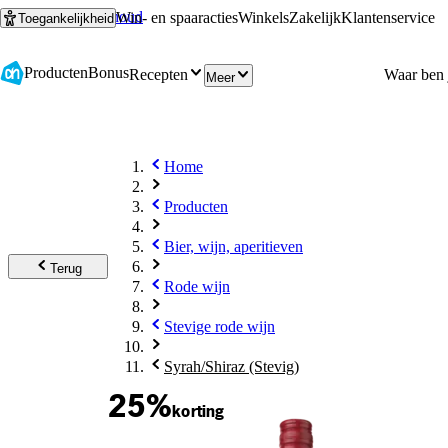
Ga naar hoofdinhoud
Ga naar zoeken
Win- en spaaracties
Winkels
Zakelijk
Klantenservice
Toegankelijkheid
Producten
Bonus
Recepten
Meer
Home
Producten
Bier, wijn, aperitieven
Terug
Rode wijn
Stevige rode wijn
Syrah/Shiraz (Stevig)
25%
korting