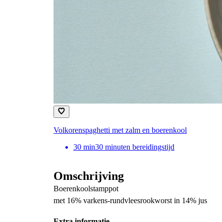
Volkorenspaghetti met zalm en boerenkool
30
min
30 minuten bereidingstijd
Omschrijving
Boerenkoolstamppot
met 16% varkens-rundvleesrookworst in 14% jus
Extra informatie