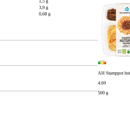
1,5 g
3,9 g
0,68 g
AH Stamppot hut
4
.
69
500 g