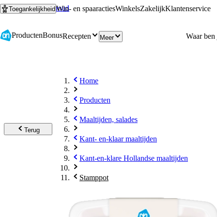
Ga naar hoofdinhoud
Ga naar zoeken
Win- en spaaracties
Winkels
Zakelijk
Klantenservice
Toegankelijkheid
Producten
Bonus
Recepten
Meer
Home
Producten
Maaltijden, salades
Terug
Kant- en-klaar maaltijden
Kant-en-klare Hollandse maaltijden
Stamppot