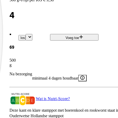
·
4
.
los
Voeg toe
69
500
g
Na bezorging
minimaal 4 dagen houdbaar
Wat is Nutri-Score?
Deze kant en klare stamppot met boerenkool en rookworst staat in
Ouderwetse Hollandse stamppot