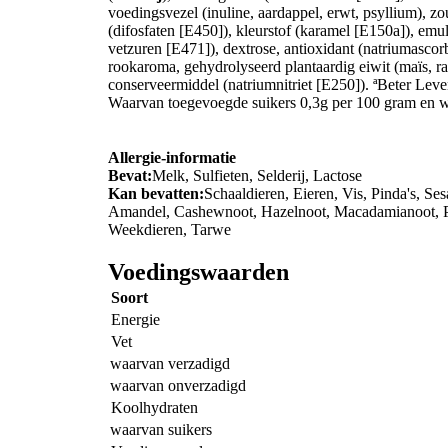
voedingsvezel (inuline, aardappel, erwt, psyllium), zout
(difosfaten [E450]), kleurstof (karamel [E150a]), emu
vetzuren [E471]), dextrose, antioxidant (natriumascor
rookaroma, gehydrolyseerd plantaardig eiwit (maïs, raa
conserveermiddel (natriumnitriet [E250]). ªBeter Leve
Waarvan toegevoegde suikers 0,3g per 100 gram en 
Allergie-informatie
Bevat:
Melk, Sulfieten, Selderij, Lactose
Kan bevatten:
Schaaldieren, Eieren, Vis, Pinda's, Se
Amandel, Cashewnoot, Hazelnoot, Macadamianoot, Pe
Weekdieren, Tarwe
Voedingswaarden
Soort
Energie
Vet
waarvan verzadigd
waarvan onverzadigd
Koolhydraten
waarvan suikers