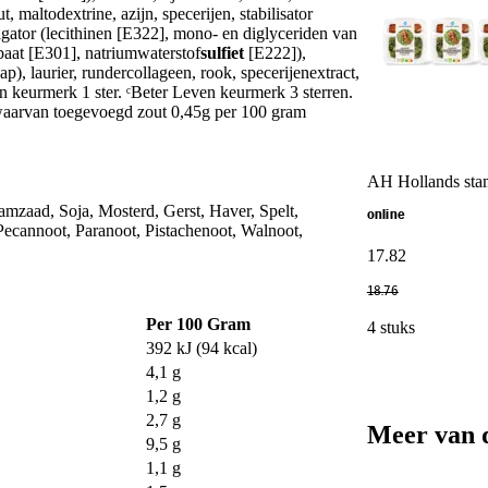
, maltodextrine, azijn, specerijen, stabilisator
lgator (lecithinen [E322], mono- en diglyceriden van
baat [E301], natriumwaterstof
sulfiet
[E222]),
p), laurier, rundercollageen, rook, specerijenextract,
n keurmerk 1 ster. ᶜBeter Leven keurmerk 3 sterren.
waarvan toegevoegd zout 0,45g per 100 gram
AH Hollands sta
samzaad, Soja, Mosterd, Gerst, Haver, Spelt,
online
cannoot, Paranoot, Pistachenoot, Walnoot,
17
.
82
18
.
76
Per 100 Gram
4 stuks
392 kJ (94 kcal)
4,1 g
1,2 g
2,7 g
Meer van 
9,5 g
1,1 g