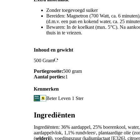
Zonder toegevoegd suiker
Bereiden: Magnetron (700 Watt, ca. 6 minuten),
(d.m.v. een pan en kokend water, ca. 25 minute
Bewaren: In de koelkast (max. 5°C). Na aanko
thuis in te vriezen.
Inhoud en gewicht
500 Gram
Portiegrootte:
500 gram
Aantal porties:
1
Kenmerken
Beter Leven 1 Ster
Ingrediënten
Ingrediënten: 36% aardappel, 25% boerenkool, water,
aardappelvlok, 1,1% rundvleesᶜ, plantaardige olie (z
(
selderij
), voedingszuur (kaliumlactaat [E326], citroen