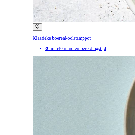
Klassieke boerenkoolstamppot
30
min
30 minuten bereidingstijd