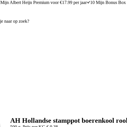
Mijn Albert Heijn Premium voor €17.99 per jaar
10 Mijn Bonus Box 
AH Hollandse stamppot boerenkool roo
500 g
Prijs per
KG
€
9,38