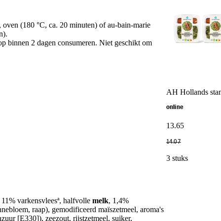
 oven (180 °C, ca. 20 minuten) of au-bain-marie
n).
op binnen 2 dagen consumeren. Niet geschikt om
AH Hollands sta
online
13
.
65
14
.
07
3 stuks
 11% varkensvleesª, halfvolle
melk
, 1,4%
onnebloem, raap), gemodificeerd maïszetmeel, aroma's
zuur [E330]), zeezout, rijstzetmeel, suiker,