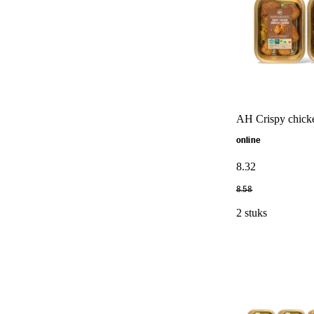
AH Crispy chicke
online
8
.
32
8
.
58
2 stuks