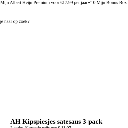
Mijn Albert Heijn Premium voor €17.99 per jaar
10 Mijn Bonus Box 
AH Kipspiesjes satesaus 3-pack
3 stuks
Normale prijs per
€
11,97