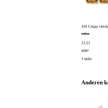
AH Crispy chicke
online
12
.
23
12
.
87
3 stuks
Anderen k