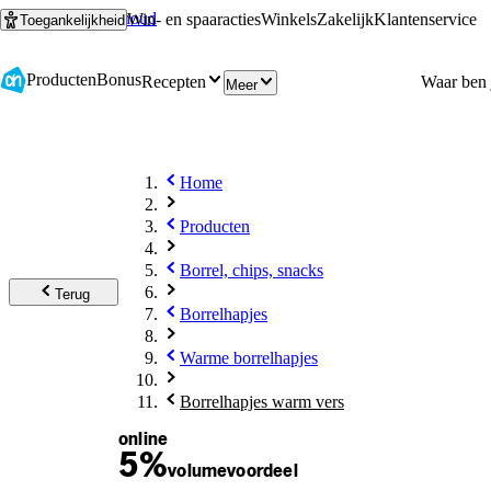
Ga naar hoofdinhoud
Ga naar zoeken
Win- en spaaracties
Winkels
Zakelijk
Klantenservice
Toegankelijkheid
Producten
Bonus
Recepten
Meer
Home
Producten
Borrel, chips, snacks
Terug
Borrelhapjes
Warme borrelhapjes
Borrelhapjes warm vers
online
5%
volume
voordeel