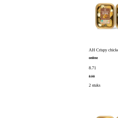
AH Crispy chicke
online
8
.
71
8
.
98
2 stuks