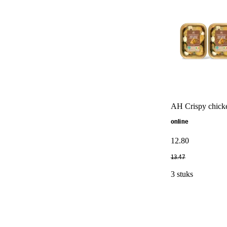
AH Crispy chicke
online
12
.
80
13
.
47
3 stuks