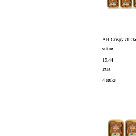
AH Crispy chicke
online
15
.
44
17
.
16
4 stuks