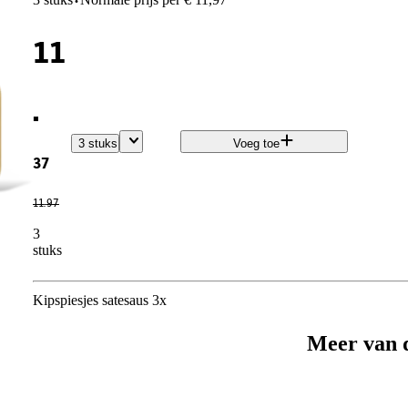
·
11
.
3 stuks
Voeg toe
37
11
.
97
3
stuks
Kipspiesjes satesaus 3x
Meer van 