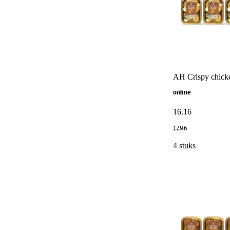
AH Crispy chicke
online
16
.
16
17
.
96
4 stuks