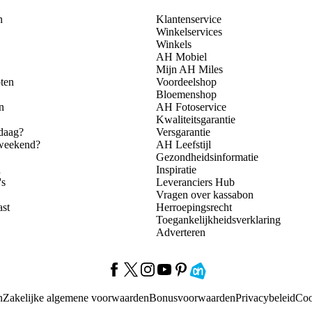
n
Klantenservice
Winkelservices
Winkels
AH Mobiel
Mijn AH Miles
ten
Voordeelshop
Bloemenshop
n
AH Fotoservice
Kwaliteitsgarantie
daag?
Versgarantie
 weekend?
AH Leefstijl
Gezondheidsinformatie
n
Inspiratie
's
Leveranciers Hub
Vragen over kassabon
ast
Herroepingsrecht
Toegankelijkheidsverklaring
Adverteren
n
Zakelijke algemene voorwaarden
Bonusvoorwaarden
Privacybeleid
Coo