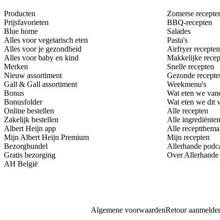
Producten
Zomerse recepte
Prijsfavorieten
BBQ-recepten
Blue home
Salades
Alles voor vegetarisch eten
Pasta's
Alles voor je gezondheid
Airfryer recepten
Alles voor baby en kind
Makkelijke recep
Merken
Snelle recepten
Nieuw assortiment
Gezonde recepte
Gall & Gall assortiment
Weekmenu's
Bonus
Wat eten we van
Bonusfolder
Wat eten we dit
Online bestellen
Alle recepten
Zakelijk bestellen
Alle ingrediënte
Albert Heijn app
Alle receptthema
Mijn Albert Heijn Premium
Mijn recepten
Bezorgbundel
Allerhande podc
Gratis bezorging
Over Allerhande
AH België
Algemene voorwaarden
Retour aanmelde