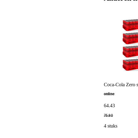
Coca-Cola Zero s
online
64
.
43
75
.
80
4 stuks