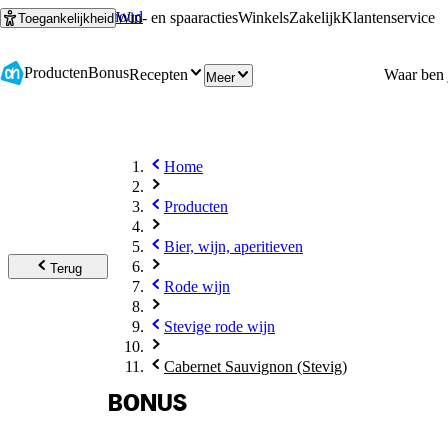
Ga naar hoofdinhoud
Ga naar zoeken
Win- en spaaracties
Winkels
Zakelijk
Klantenservice
Toegankelijkheid
Producten
Bonus
Recepten
Meer
Home
Producten
Bier, wijn, aperitieven
Terug
Rode wijn
Stevige rode wijn
Cabernet Sauvignon (Stevig)
BONUS