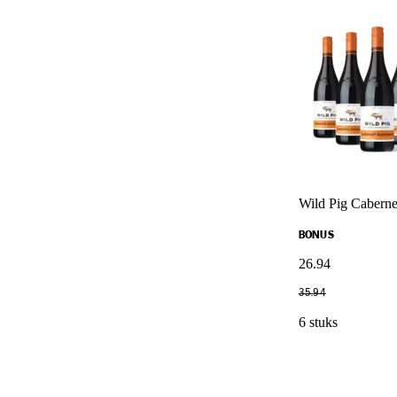
Wild Pig Caberne
BONUS
26
.
94
35
.
94
6 stuks