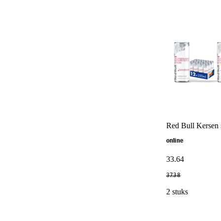
Red Bull Kersen
online
33
.
64
37
.
38
2 stuks