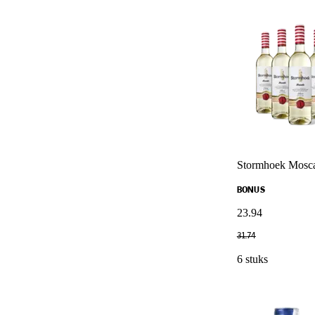
Stormhoek Moscat
BONUS
23
.
94
31
.
74
6 stuks