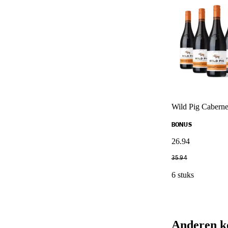
Wild Pig Caberne
BONUS
26
.
94
35
.
94
6 stuks
Anderen k