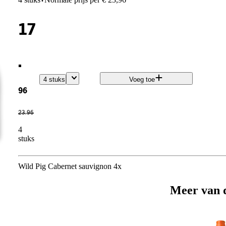
·
17
.
4 stuks
Voeg toe
96
23
.
96
4
stuks
Wild Pig Cabernet sauvignon 4x
Meer van 