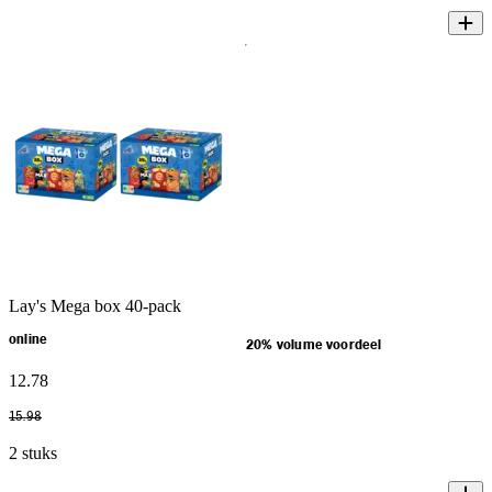
Lay's Mega box 40-pack
online
20% volume voordeel
12
.
78
15
.
98
2 stuks