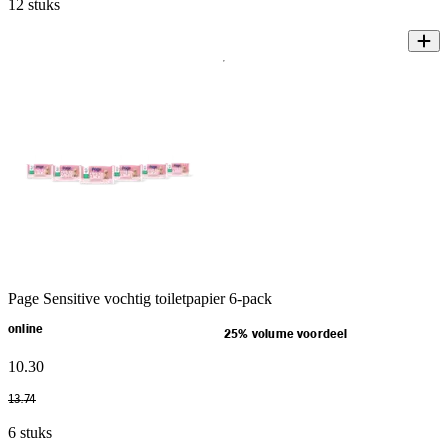
12 stuks
Page Sensitive vochtig toiletpapier 6-pack
online
25% volume voordeel
10
.
30
13
.
74
6 stuks