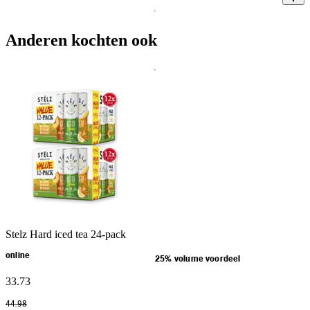
Anderen kochten ook
Stelz Hard iced tea 24-pack
online
25% volume voordeel
33
.
73
44
.
98