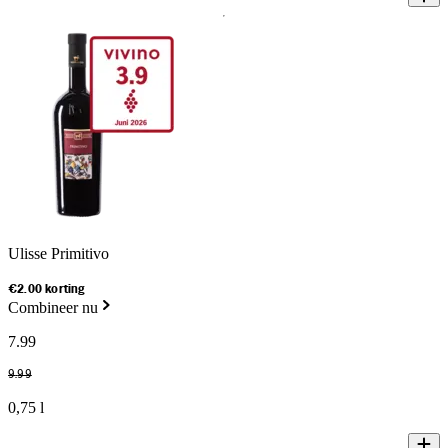
Ulisse Primitivo
€2.00 korting
Combineer nu
7
.
99
9
.
99
0,75 l