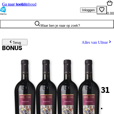
Ga naar hoofdinhoud
Ga naar zoeken
Inloggen
0.00
menu
Waar ben je naar op zoek?
Alles van Ulisse
Terug
BONUS
31
.