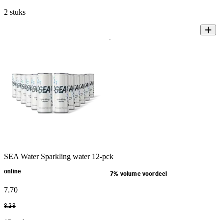
2 stuks
SEA Water Sparkling water 12-pck
online
7% volume voordeel
7
.
70
8
.
28