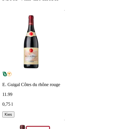
E. Guigal Côtes du rhône rouge
11
.
99
0,75 l
Kies