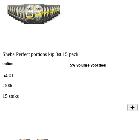
Sheba Perfect portions kip 3st 15-pack
online
5% volume voordeel
54
.
01
56
.
85
15 stuks