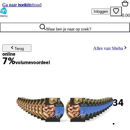
Ga naar hoofdinhoud
Ga naar zoeken
Inloggen
0.00
menu
Waar ben je naar op zoek?
Alles van Sheba
Terug
online
7%
volume
voordeel
34
.