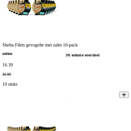
Sheba Filets gevogelte met zalm 10-pack
online
3% volume voordeel
16
.
39
16
.
90
10 stuks