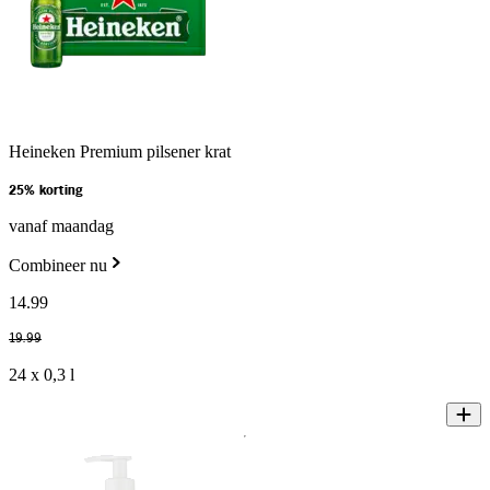
Heineken Premium pilsener krat
25% korting
vanaf maandag
Combineer nu
14
.
99
19
.
99
24 x 0,3 l