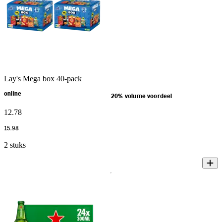
Lay's Mega box 40-pack
online
20% volume voordeel
12
.
78
15
.
98
2 stuks