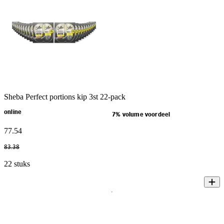
Sheba Perfect portions kip 3st 22-pack
online
7% volume voordeel
77
.
54
83
.
38
22 stuks