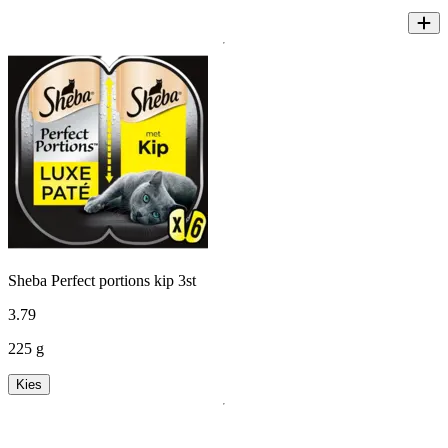
Sheba Perfect portions kip 3st
3
.
79
225 g
Kies