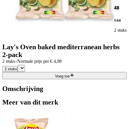
48
4
.
98
2 stuks
Lay's Oven baked mediterranean herbs
2-pack
·
2 stuks
Normale prijs per
€
4,98
2 stuks
Voeg toe
Omschrijving
Meer van dit merk