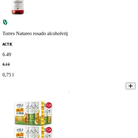
Torres Natureo rosado alcoholvrij
ACTIE
6
.
49
8
.
39
0,75 l