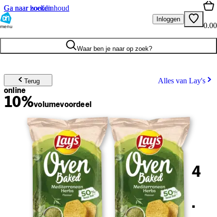
Ga naar hoofdinhoud
Ga naar zoeken
Inloggen
0.00
menu
Waar ben je naar op zoek?
Alles van Lay's
Terug
online
10%
volume
voordeel
4
.