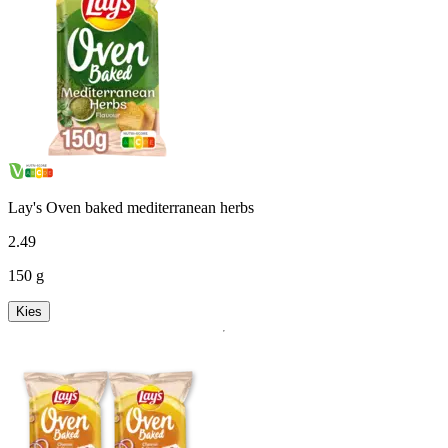
Lay's Oven baked mediterranean herbs
2
.
49
150 g
Kies