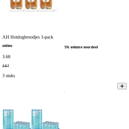
AH Hotdogbroodjes 3-pack
online
5% volume voordeel
3
.
68
3
.
87
3 stuks