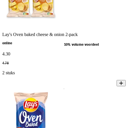
Lay's Oven baked cheese & onion 2-pack
online
10% volume voordeel
4
.
30
4
.
78
2 stuks