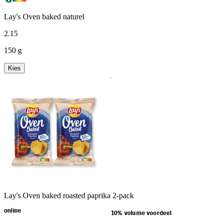
Lay's Oven baked naturel
2
.
15
150 g
Kies
Lay's Oven baked roasted paprika 2-pack
online
10% volume voordeel