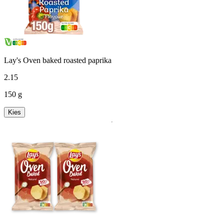
Lay's Oven baked roasted paprika
2
.
15
150 g
Kies