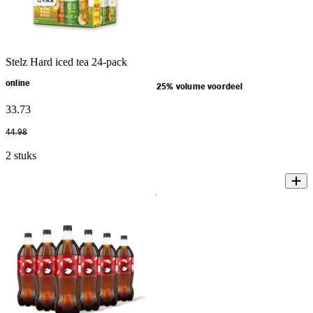
Stelz Hard iced tea 24-pack
online
25% volume voordeel
33
.
73
44
.
98
2 stuks