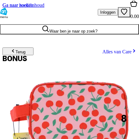
Ga naar hoofdinhoud
Ga naar zoeken
Inloggen
0.00
menu
Waar ben je naar op zoek?
Alles van Care
Terug
BONUS
8
.