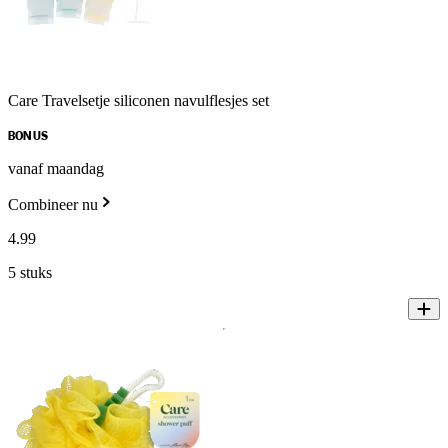
Care Travelsetje siliconen navulflesjes set
BONUS
vanaf maandag
Combineer nu
4
.
99
5 stuks