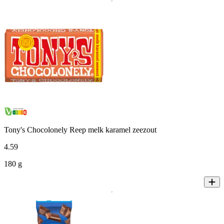
Tony's Chocolonely Reep melk karamel zeezout
4
.
59
180 g