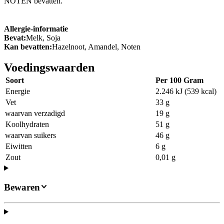
NOTEN bevatten.
Allergie-informatie
Bevat:
Melk, Soja
Kan bevatten:
Hazelnoot, Amandel, Noten
Voedingswaarden
Soort
Per 100 Gram
Energie
2.246 kJ (539 kcal)
Vet
33 g
waarvan verzadigd
19 g
Koolhydraten
51 g
waarvan suikers
46 g
Eiwitten
6 g
Zout
0,01 g
Bewaren