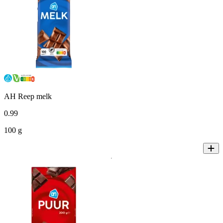
AH Reep melk
0
.
99
100 g