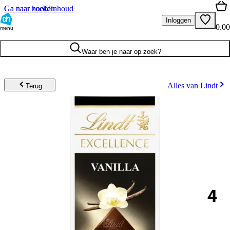
Ga naar hoofdinhoud
Ga naar zoeken
Inloggen
0.00
menu
Waar ben je naar op zoek?
Alles van Lindt
Terug
4
.