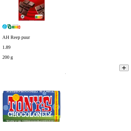
AH Reep puur
1
.
89
200 g