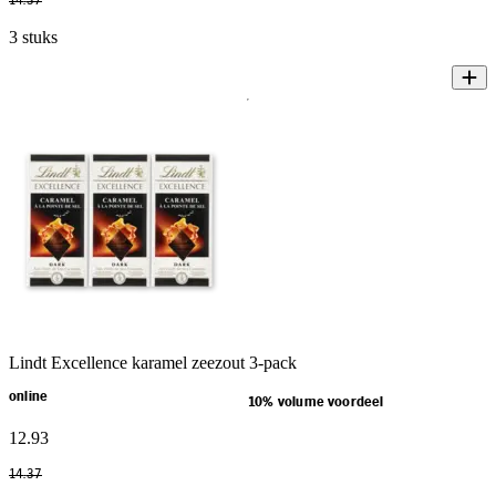
14
.
37
3 stuks
Lindt Excellence karamel zeezout 3-pack
online
10% volume voordeel
12
.
93
14
.
37