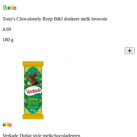
Tony's Chocolonely Reep B&J donkere melk brownie
4
.
69
180 g
Verkade Dubai style melkchocoladereep