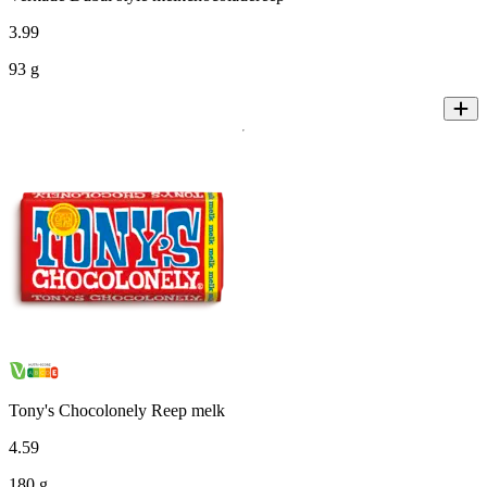
3
.
99
93 g
Tony's Chocolonely Reep melk
4
.
59
180 g