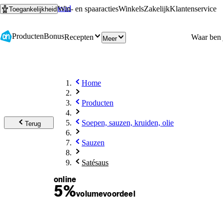
Ga naar hoofdinhoud
Ga naar zoeken
Win- en spaaracties
Winkels
Zakelijk
Klantenservice
Toegankelijkheid
Producten
Bonus
Recepten
Meer
Home
Producten
Soepen, sauzen, kruiden, olie
Terug
Sauzen
Satésaus
online
5%
volume
voordeel