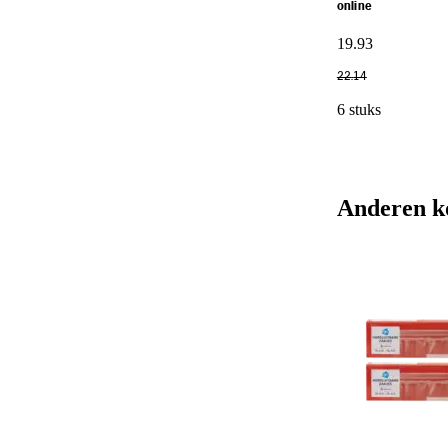
online
19
.
93
22
.
14
6 stuks
Anderen k