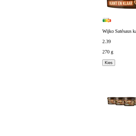
Wijko Satésaus ka
2
.
39
270 g
Kies