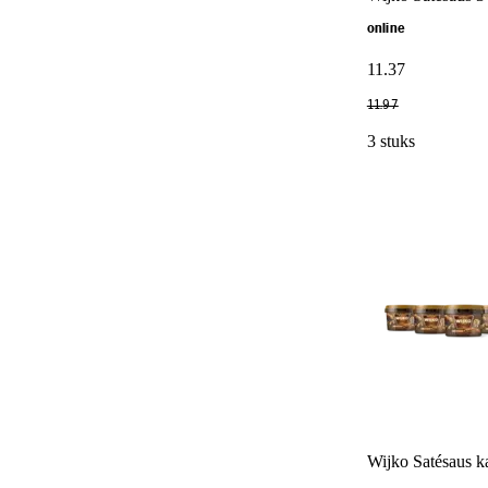
online
11
.
37
11
.
97
3 stuks
Wijko Satésaus k