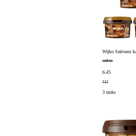
Wijko Satesaus ka
online
6
.
45
7
.
17
3 stuks