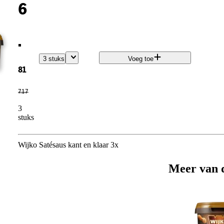
6
.
3 stuks
Voeg toe
81
7
.
17
3
stuks
Wijko Satésaus kant en klaar 3x
Meer van 