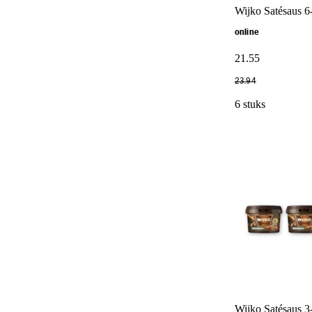
Wijko Satésaus 6
online
21
.
55
23
.
94
6 stuks
Wijko Satésaus 3