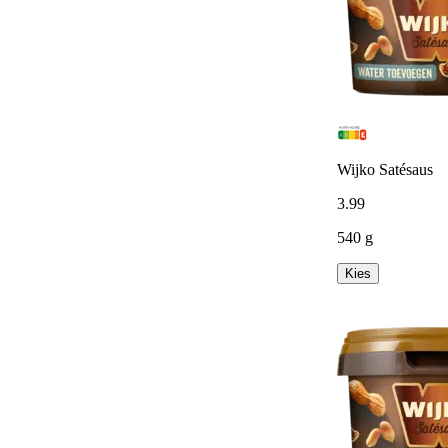
Wijko Satésaus
3
.
99
540 g
Kies