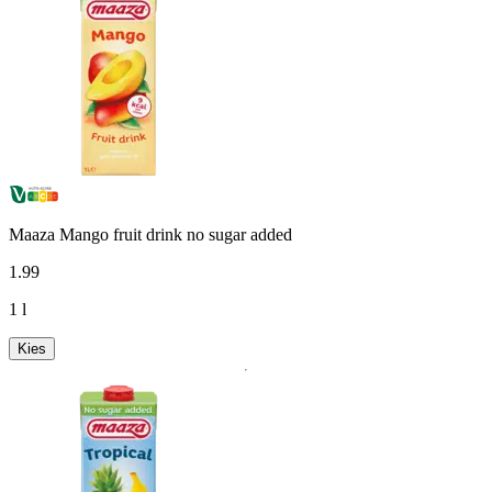
Maaza Mango fruit drink no sugar added
1
.
99
1 l
Kies