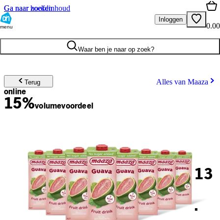
Ga naar hoofdinhoud
Ga naar zoeken
Inloggen
0.00
menu
Waar ben je naar op zoek?
Alles van Maaza
Terug
online
15%
volume
voordeel
13
.