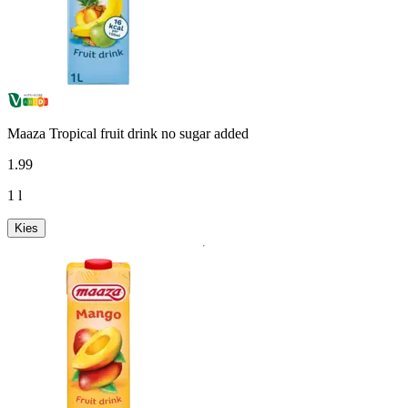
Maaza Tropical fruit drink no sugar added
1
.
99
1 l
Kies