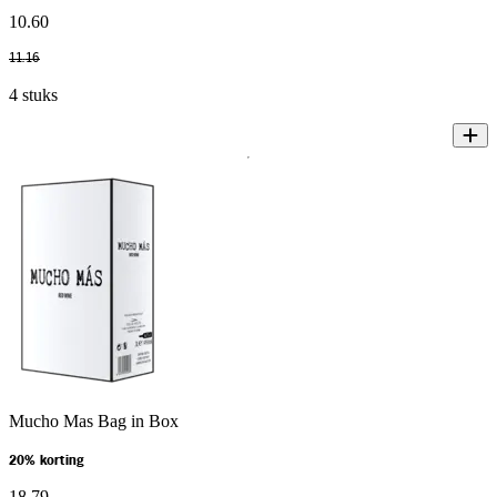
10
.
60
11
.
16
4 stuks
Mucho Mas Bag in Box
20% korting
18
.
79