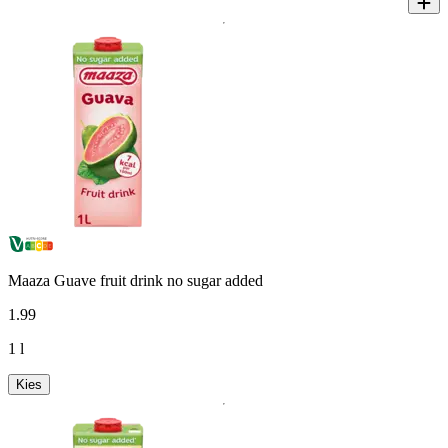
Maaza Guave fruit drink no sugar added
1
.
99
1 l
Kies