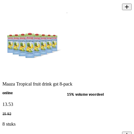
Maaza Tropical fruit drink gst 8-pack
online
15% volume voordeel
13
.
53
15
.
92
8 stuks