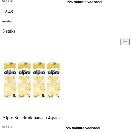
online
15% volume voordeel
22
.
48
26
.
45
5 stuks
Alpro Sojadrink banaan 4-pack
online
5% volume voordeel