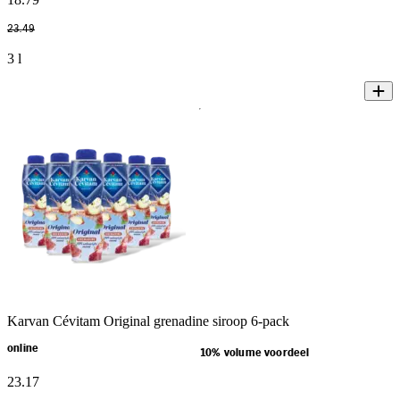
23
.
49
3 l
Karvan Cévitam Original grenadine siroop 6-pack
online
10% volume voordeel
23
.
17